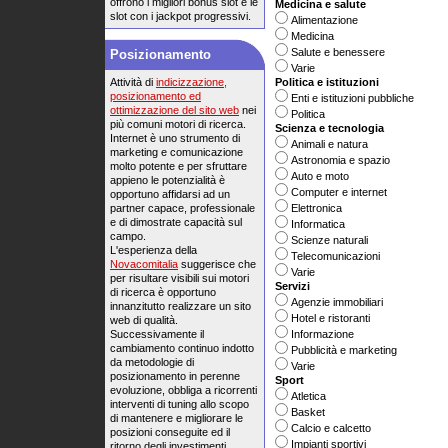
offrono i migliori bonus slot e le
Medicina e salute
slot con i jackpot progressivi.
Alimentazione
Medicina
Salute e benessere
Posizionamento
Varie
Attività di
indicizzazione,
Politica e istituzioni
posizionamento ed
Enti e istituzioni pubbliche
ottimizzazione del sito web
nei
Politica
più comuni motori di ricerca.
Scienza e tecnologia
Internet è uno strumento di
Animali e natura
marketing e comunicazione
Astronomia e spazio
molto potente e per sfruttare
Auto e moto
appieno le potenzialità è
Computer e internet
opportuno affidarsi ad un
partner capace, professionale
Elettronica
e di dimostrate capacità sul
Informatica
campo.
Scienze naturali
L'esperienza della
Telecomunicazioni
Novacomitalia
suggerisce che
Varie
per risultare visibili sui motori
Servizi
di ricerca è opportuno
Agenzie immobiliari
innanzitutto realizzare un sito
Hotel e ristoranti
web di qualità.
Successivamente il
Informazione
cambiamento continuo indotto
Pubblicità e marketing
da metodologie di
Varie
posizionamento in perenne
Sport
evoluzione, obbliga a ricorrenti
Atletica
interventi di tuning allo scopo
Basket
di mantenere e migliorare le
Calcio e calcetto
posizioni conseguite ed il
Impianti sportivi
ritorno degli investimenti