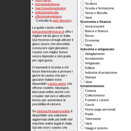
Scultura
immaginabologna
marchewebmarketing
Scuola e formazione
istitutoesteticoita
Storia e filosofia
offertenoleggiolung
Varie
Consulta la
web directory
Economia e finanza
Assicurazioni
La guida casino online
Banca e finanza
topcasinoonlinesicuri.it
offre i
migliori siti da gioco in Italia.
Borsa
Qui troverai consigli utili per il
Economia
gioco sicuro che dovrebbe
Varie
conoscere ogni giocatore.
Industria e artigianato
Casino con miglior bonus
Abbigliamento
senza deposito e slot gratis
Arredamento
per ogni gusto.
Artigianato
Creamweb.it ricorda a chi
Edilizia
fosse interessato a provare i
Industria di produzione
giochi di casino che per i
Stampa
giocatori Italiani sono
Varie
disponibili i
casino aams
che
Intrattenimento
offrono roulette, blackjack,
Cinema
baccarat online anche con
Collezionismo
croupier dal vivo e altissimi
bonus per aumentare le
Fumetti e cartoni
possibilità di vincere.
Giochi
Home page personali
Su
slotmachineaamsonline
è
Radio
disponibile una selezione
Televisione
aggiornata delle più belle slot
machine online legali in Italia.
Varie
Sul sito trovi i casino che
Viaggi e turismo