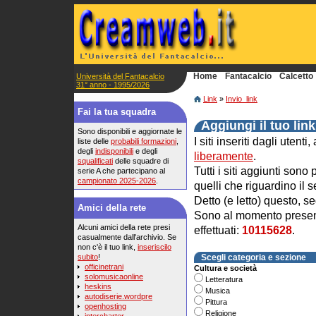
Università del Fantacalcio
Home
Fantacalcio
Calcetto
31° anno - 1995/2026
Link
»
Invio_link
Fai la tua squadra
Aggiungi il tuo lin
Sono disponibili e aggiornate le
I siti inseriti dagli utent
liste delle
probabili formazioni
,
degli
indisponibili
e degli
liberamente
.
squalificati
delle squadre di
Tutti i siti aggiunti son
serie A che partecipano al
campionato 2025-2026
.
quelli che riguardino il
Detto (e letto) questo, se
Amici della rete
Sono al momento prese
Alcuni amici della rete presi
effettuati:
10115628
.
casualmente dall'archivio. Se
non c'è il tuo link,
inseriscilo
subito
!
Scegli categoria e sezione
officinetrani
Cultura e società
solomusicaonline
Letteratura
heskins
Musica
autodiserie.wordpre
Pittura
openhosting
Religione
intercharter