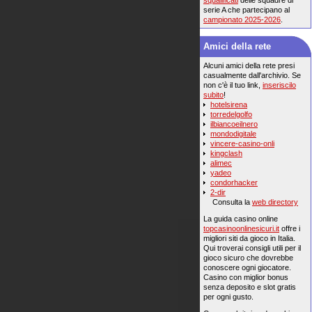
serie A che partecipano al
campionato 2025-2026
.
Amici della rete
Alcuni amici della rete presi
casualmente dall'archivio. Se
non c'è il tuo link,
inseriscilo
subito
!
hotelsirena
torredelgolfo
ilbiancoeilnero
mondodigitale
vincere-casino-onli
kingclash
alimec
yadeo
condorhacker
2-dir
Consulta la
web directory
La guida casino online
topcasinoonlinesicuri.it
offre i
migliori siti da gioco in Italia.
Qui troverai consigli utili per il
gioco sicuro che dovrebbe
conoscere ogni giocatore.
Casino con miglior bonus
senza deposito e slot gratis
per ogni gusto.