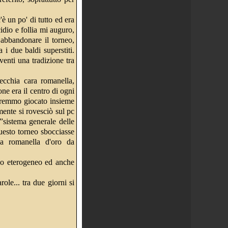
'è un po' di tutto ed era
idio e follia mi auguro,
abbandonare il torneo,
 i due baldi superstiti.
enti una tradizione tra
vecchia cara romanella,
ne era il centro di ogni
avremmo giocato insieme
mente si rovesciò sul pc
”sistema generale delle
questo torneo sbocciasse
na romanella d'oro da
ppo eterogeneo ed anche
le... tra due giorni si