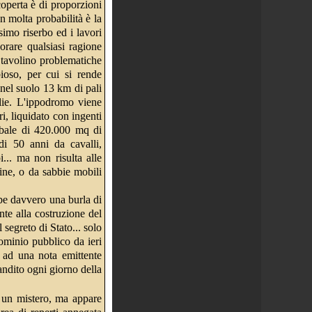
coperta è di proporzioni
n molta probabilità è la
imo riserbo ed i lavori
orare qualsiasi ragione
a tavolino problematiche
bioso, per cui si rende
 nel suolo 13 km di pali
lie. L'ippodromo viene
i, liquidato con ingenti
mbale di 420.000 mq di
di 50 anni da cavalli,
i... ma non risulta alle
ine, o da sabbie mobili
be davvero una burla di
nte alla costruzione del
 segreto di Stato... solo
ominio pubblico da ieri
e ad una nota emittente
andito ogni giorno della
è un mistero, ma appare
 (Empoli).