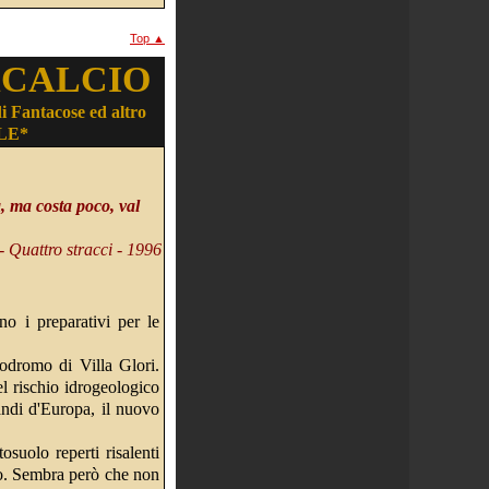
Top ▲
ACALCIO
i Fantacose ed altro
LE*
, ma costa poco, val
- Quattro stracci - 1996
 i preparativi per le
podromo di Villa Glori.
l rischio idrogeologico
andi d'Europa, il nuovo
osuolo reperti risalenti
to. Sembra però che non