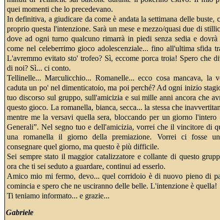
Fabrizio ha sostituito Lukic (Torino) ceduto all'estero con Ricci (Torino).
quei momenti che lo precedevano.
In definitiva, a giudicare da come è andata la settimana delle buste, c
Ricevuto da
Il Presidente
il 30/01/2023 alle 22:07:01
Gianfranco ha sostituito McKennie (Juventus) ceduto all'estero con Volpato (Roma).
proprio questa l'intenzione. Sarà un mese e mezzo/quasi due di stillic
dove ad ogni turno qualcuno rimarrà in piedi senza sedia e dovrà 
Ricevuto da
Il Presidente
il 23/01/2023 alle 21:36:31
come nel celeberrimo gioco adolescenziale... fino all'ultima sfida tra
Gian Luca ha sostituito Henry (Verona) infortunato con Success (Udinese).
L'avremmo evitato sto' trofeo? Sì, eccome porca troia! Spero che div
Ricevuto da
Il Presidente
il 21/01/2023 alle 14:24:05
di noi? Sì... ci conto.
Gabriele ha sostituito Malinovskyi (andato all'estero) con CiurriaÂ (Monza).
Maurizio ha sostituito Kiwior (ceduto all'estero) con PalominoÂ (Atalanta).
Tellinelle... Marculicchio... Romanelle... ecco cosa mancava, la 
caduta un po' nel dimenticatoio, ma poi perché? Ad ogni inizio stagio
Ricevuto da
Il Presidente
il 04/02/2022 alle 22:28:52
Esito del mercato di riparazione.
tuo discorso sul gruppo, sull'amicizia e sui mille anni ancora che 
questo gioco. La romanella, bianca, secca... la stessa che inavvertita
ROBERTO
mentre me la versavi quella sera, bloccando per un giorno l'intero 
zakaria 5,5
sergio oliveira 15,5
Generali”. Nel segno tuo e dell'amicizia, vorrei che il vincitore di 
ikone 6
una romanella il giorno della premiazione. Vorrei ci fosse u
felix 2,25
erlic 0,25
consegnare quel giorno, ma questo è più difficile.
maitland 3,25
Sei sempre stato il maggior catalizzatore e collante di questo gru
calafiori 0,5
colley (Samp) 0,5
ora che ti sei seduto a guardare, continui ad esserlo.
makengo 2
Amico mio mi fermo, devo... quel corridoio è di nuovo pieno di paro
pellegri 2,25
comincia e spero che ne usciranno delle belle. L'intenzione è quella!
manaj 0,25
lasagna 1,5
Ti teniamo informato... e grazie...
udogie 0,50
TOTALE: 40,25
Gabriele
FABRIZIO