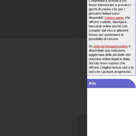
Creamweb.it ricorda a chi
fosse interessato a provare i
giochi di casino che per i
giocatori Italiani sono
disponibili i
casino aams
che
offrono roulette, blackjack,
baccarat online anche con
croupier dal vivo e altissimi
bonus per aumentare le
possibilità di vincere.
Su
slotmachineaamsonline
è
disponibile una selezione
aggiornata delle più belle slot
machine online legali in Italia.
Sul sito trovi i casino che
offrono i migliori bonus slot e le
slot con i jackpot progressivi.
Ads