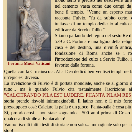
molto serio e preciso nel descrivere un'a
nel cemento vasta come due campi da 
Ricevuto da
Il Presidente
il 31/01/2022 alle 21:15:14
bene il tempio. "Venne un esperto man
Fabrizio ha sostituito PANDEV Goran (Genoa) ceduto in B con DI FRANCESCO Federico 
racconta Fulvio, "fu da subito certo, d
Ricevuto da
Il Presidente
il 31/01/2022 alle 17:16:56
trattasse di un tempio dedicato al culto 
Roberto ha sostituito SIMY Nwankwo (Salernitana) ceduto in B con KALINIC Nikola (Veron
edificare da Servio Tullio."
Ricevuto da
Il Presidente
il 31/01/2022 alle 16:58:02
Stiamo parlando del regno del sesto Re d
Gabriele ha sostituito KULUSEVSKI Dejan (Juventus) ceduto all'estero con SAPONARA Ric
539 a.C. Fortuna è una figura della relig
Ricevuto da
Il Presidente
il 30/01/2022 alle 21:16:36
caso e del destino, una divinità antica
Roberto ha sostituito BENTANCUR Rodrigo (Juventus) ceduto all'estero con STULAC Leo
fondazione di Roma anche se i rom
Ricevuto da
Il Presidente
il 30/01/2022 alle 20:59:51
l'introduzione del culto a Servio Tullio, il
Gabriele ha sostituito SKOV OLSEN Andreas (Bologna) ceduto all'estero con ZURKOWSK
Fortuna Musei Vaticani
favorito dalla fortuna.
Ricevuto da
Il Presidente
il 21/01/2022 alle 17:46:01
Quella con la C maiuscola. Alla Dea dedicò ben ventisei templi nella
Roberto ha sostituito SABELLI Stefano (Genoa) ceduto in B con NUYTINCK Bram (Udines
un'epiclesi diversa.
Ricevuto da
Il Presidente
il 21/01/2022 alle 17:33:33
La rivelazione di Fulvio è di portata mondiale, anche se al giorno d
Fabrizio ha sostituito BIRASCHI Davide (Genoa) ceduto all'estero con RRAHMANI Amir (N
tutto... ma è quando Fulvio cita testualmente l'iscrizione al
"CALCITRANDO PILA EST LUDERE. PHANTA PILAM RES
Ricevuto da
Il Presidente
il 21/01/2022 alle 17:30:40
Roberto ha MANCUSO Leonardo (Empoli) ceduto in B con PEREIRO Gaston (Cagliari).
storia prende risvolti inimmaginabili. Il latino non è il mio for
pressappoco così: Calciare la palla è un gioco. Fanta-palla è cosa più
Ricevuto da
Il Presidente
il 19/01/2022 alle 16:13:43
Gianfranco ha sostituito FORTE Francesco (Venezia) ceduto in prestito con GYASI Emma
Sì, proprio così... non state sognando... 500 anni prima di Crist
qualcosa di simile al Fantacalcio!
Ricevuto da
Il Presidente
il 18/01/2022 alle 19:04:24
Gabriele ha sostituito FARES Mohamed (Genoa) infortunato con SINGO Wilfried Stephane 
Vanno riscritti tutti i testi di storia e non solo... immaginate solo per
stop!
Ricevuto da
Il Presidente
il 13/01/2022 alle 21:46:38