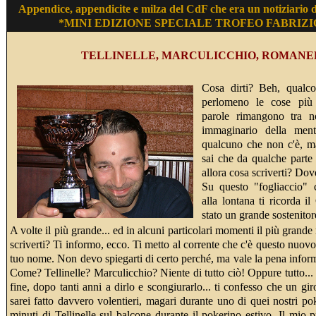
Appendice, appendicite e milza del CdF che era un notiziario d
Kossounou con Pezzella
*MINI EDIZIONE SPECIALE TROFEO FABRIZ
Ricevuto da
Roberto
il 17/01/2025 alle 17:08:27
Daniele ha sostituito Kvaratskhelia (Napoli) ceduto all'estero con Zerbin (Napoli)
TELLINELLE, MARCULICCHIO, ROMAN
Ricevuto da
Roberto
il 17/01/2025 alle 16:33:53
Gianfranco ha sostituito Pessina (Monza) infortunato con Dominguez B. (Bologna)
Cosa dirti? Beh, qualco
Ricevuto da
Roberto
il 10/01/2025 alle 15:25:12
Gianfranco ha sostituito Solbakken (Empoli) con Haj Mohamed (Parma)
perlomeno le cose più i
parole rimangono tra no
Ricevuto da
Il Presidente
il 09/11/2023 alle 16:37:23
Gianfranco ha sostituito Izzo (infortunato) con Marchizza.
immaginario della men
Maurizio ha sostituito Kalulu (infortunato) con Kayode.
qualcuno che non c'è, ma
sai che da qualche parte 
Ricevuto da
Il Presidente
il 29/09/2023 alle 20:36:39
Fabrizio ha sostituito DodÃ² infortunato con Martinez Quarta (Fiorentina).
allora cosa scriverti? Dove
Gianfranco ha sostituito Caprari infortunato con Jovane (Salernitana).
Su questo "fogliaccio" 
Ricevuto da
Il Presidente
il 16/02/2023 alle 14:17:25
alla lontana ti ricorda i
Gian Luca ha sostituito Hateboer (Atalanta) ceduto all'estero con Rogerio (Sassuolo).
stato un grande sostenitor
Ricevuto da
Il Presidente
il 09/02/2023 alle 20:49:04
A volte il più grande... ed in alcuni particolari momenti il più grand
Gianfranco ha sostituito Zaniolo (Roma) andato all'estero con Winks (Sampdoria).
scriverti? Ti informo, ecco. Ti metto al corrente che c'è questo nuov
Ricevuto da
Il Presidente
il 01/02/2023 alle 19:42:09
tuo nome. Non devo spiegarti di certo perché, ma vale la pena informa
Gabriele ha sostituito Makengo (Udinese) ceduto all'estero con Dominguez (Bologna).
Come? Tellinelle? Marculicchio? Niente di tutto ciò! Oppure tutto... d
fine, dopo tanti anni a dirlo e scongiurarlo... ti confesso che un g
Ricevuto da
Il Presidente
il 31/01/2023 alle 19:55:42
Gianfranco ha sostituito TraorÃ¨ (Sassuolo) ceduto all'estero con Ferguson (Bologna).
sarei fatto davvero volentieri, magari durante uno di quei nostri pok
minuti di Tellinelle sul balcone durante il pokerino estivo. Il mio pr
Ricevuto da
Il Presidente
il 30/01/2023 alle 23:29:02