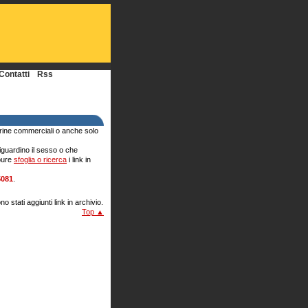
Contatti
Rss
vetrine commerciali o anche solo
riguardino il sesso o che
ure
sfoglia o ricerca
i link in
5081
.
 stati aggiunti link in archivio.
Top ▲