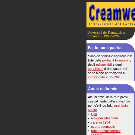
Università del Fantacalcio
31° anno - 1995/2026
Fai la tua squadra
Sono disponibili e aggiornate le
liste delle
probabili formazioni
,
degli
indisponibili
e degli
squalificati
delle squadre di
serie A che partecipano al
campionato 2025-2026
.
Amici della rete
Alcuni amici della rete presi
casualmente dall'archivio. Se
non c'è il tuo link,
inseriscilo
subito
!
jugo
residenziatoscana
cafenoir1934
evergreenmusic
romaprontointervent
saporie