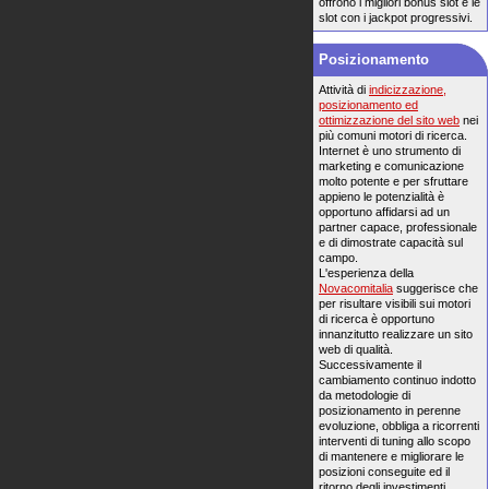
offrono i migliori bonus slot e le
slot con i jackpot progressivi.
Posizionamento
Attività di
indicizzazione,
posizionamento ed
ottimizzazione del sito web
nei
più comuni motori di ricerca.
Internet è uno strumento di
marketing e comunicazione
molto potente e per sfruttare
appieno le potenzialità è
opportuno affidarsi ad un
partner capace, professionale
e di dimostrate capacità sul
campo.
L'esperienza della
Novacomitalia
suggerisce che
per risultare visibili sui motori
di ricerca è opportuno
innanzitutto realizzare un sito
web di qualità.
Successivamente il
cambiamento continuo indotto
da metodologie di
posizionamento in perenne
evoluzione, obbliga a ricorrenti
interventi di tuning allo scopo
di mantenere e migliorare le
posizioni conseguite ed il
ritorno degli investimenti