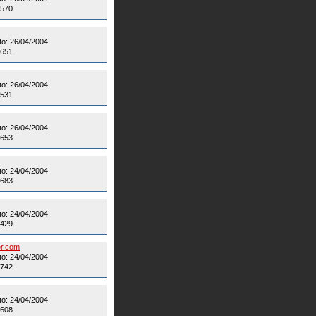
1570
to: 26/04/2004
1651
to: 26/04/2004
1531
to: 26/04/2004
1653
to: 24/04/2004
1683
to: 24/04/2004
2429
er.com
to: 24/04/2004
1742
to: 24/04/2004
1608