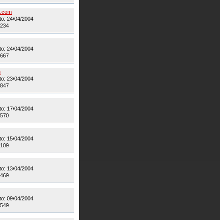
e.com
to: 24/04/2004
2234
to: 24/04/2004
1667
m
to: 23/04/2004
1847
to: 17/04/2004
1570
to: 15/04/2004
2109
to: 13/04/2004
1469
to: 09/04/2004
1549