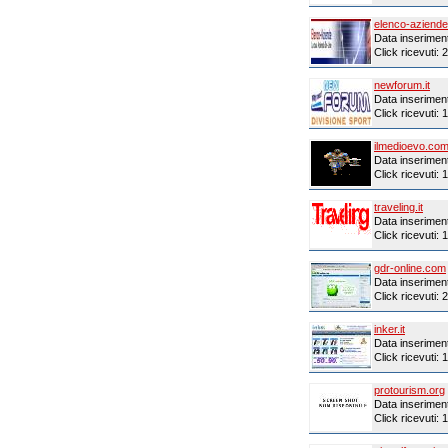
elenco-aziend
Data inserimen
Click ricevuti: 
newforum.it
Data inserimen
Click ricevuti: 
ilmedioevo.co
Data inserimen
Click ricevuti: 
traveling.it
Data inserimen
Click ricevuti: 
gdr-online.com
Data inserimen
Click ricevuti: 
inker.it
Data inserimen
Click ricevuti: 
protourism.org
Data inserimen
Click ricevuti: 