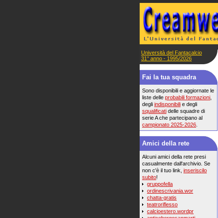
Università del Fantacalcio
31° anno - 1995/2026
Fai la tua squadra
Sono disponibili e aggiornate le
liste delle
probabili formazioni
,
degli
indisponibili
e degli
squalificati
delle squadre di
serie A che partecipano al
campionato 2025-2026
.
Amici della rete
Alcuni amici della rete presi
casualmente dall'archivio. Se
non c'è il tuo link,
inseriscilo
subito
!
gruppofella
ordinescrivania.wor
chatta-gratis
teatroriflesso
calcioestero.wordpr
anticoborgosanmarti