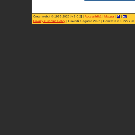
Creamweb.it © 1999-2026 [v 3.0.2] |
Accessibilità
|
Mappa
|
|
Privacy e Cookie Policy
| Giovedì 6 agosto 2026 | Generata in 0,2227 se