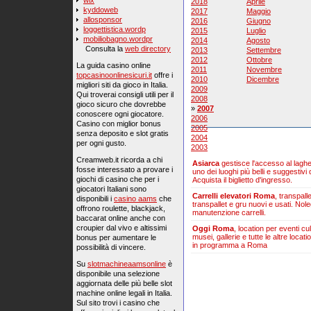
2018
Aprile
kyddoweb
2017
Maggio
allosponsor
2016
Giugno
loggettistica.wordp
2015
Luglio
mobiliobagno.wordpr
2014
Agosto
Consulta la
web directory
2013
Settembre
2012
Ottobre
La guida casino online
2011
Novembre
topcasinoonlinesicuri.it
offre i
2010
Dicembre
migliori siti da gioco in Italia.
2009
Qui troverai consigli utili per il
2008
gioco sicuro che dovrebbe
»
2007
conoscere ogni giocatore.
2006
Casino con miglior bonus
2005
senza deposito e slot gratis
2004
per ogni gusto.
2003
Creamweb.it ricorda a chi
Asiarca
gestisce l'accesso al laghe
fosse interessato a provare i
uno dei luoghi più belli e suggestivi 
giochi di casino che per i
Acquista il biglietto d'ingresso.
giocatori Italiani sono
Carrelli elevatori Roma
, transpalle
disponibili i
casino aams
che
transpallet e gru nuovi e usati. Nol
offrono roulette, blackjack,
manutenzione carrelli.
baccarat online anche con
croupier dal vivo e altissimi
Oggi Roma
, location per eventi cu
musei, gallerie e tutte le altre locat
bonus per aumentare le
in programma a Roma
possibilità di vincere.
Su
slotmachineaamsonline
è
disponibile una selezione
aggiornata delle più belle slot
machine online legali in Italia.
Sul sito trovi i casino che