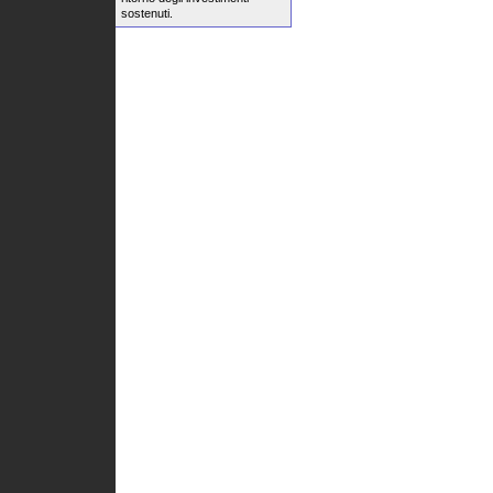
sostenuti.