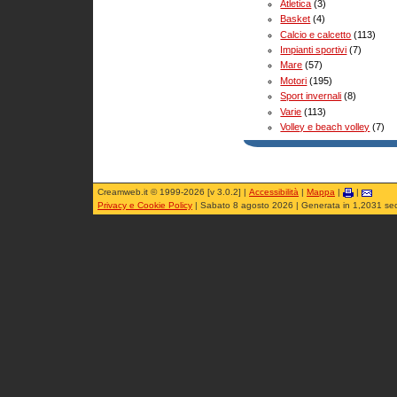
Atletica
(3)
Basket
(4)
Calcio e calcetto
(113)
Impianti sportivi
(7)
Mare
(57)
Motori
(195)
Sport invernali
(8)
Varie
(113)
Volley e beach volley
(7)
Creamweb.it © 1999-2026 [v 3.0.2] |
Accessibilità
|
Mappa
|
|
Privacy e Cookie Policy
| Sabato 8 agosto 2026 | Generata in 1,2031 se