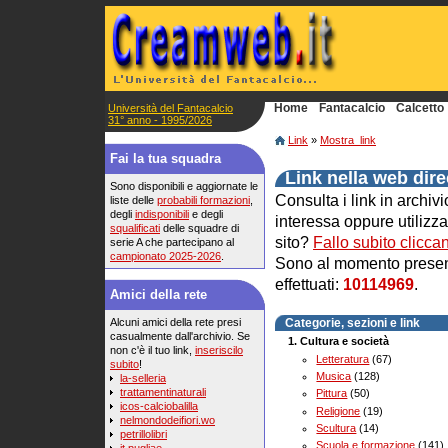
Università del Fantacalcio
Home
Fantacalcio
Calcetto
31° anno - 1995/2026
Link
»
Mostra_link
Fai la tua squadra
Link nella web dire
Sono disponibili e aggiornate le
Consulta i link in archiv
liste delle
probabili formazioni
,
degli
indisponibili
e degli
interessa oppure utilizz
squalificati
delle squadre di
sito?
Fallo subito clicca
serie A che partecipano al
campionato 2025-2026
.
Sono al momento prese
effettuati:
10114969
.
Amici della rete
Alcuni amici della rete presi
Categorie, sezioni e link
casualmente dall'archivio. Se
Cultura e società
non c'è il tuo link,
inseriscilo
Letteratura
(67)
subito
!
Musica
(128)
la-selleria
trattamentinaturali
Pittura
(50)
icos-calciobalilla
Religione
(19)
nelmondodeifiori.wo
Scultura
(14)
petrillolibri
Scuola e formazione
(141)
it.pugliae