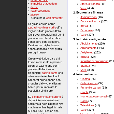
immobiliare-accadem
Storia e filosofia
(11)
derec
Varie
(404)
navonawellness
Economia e finanza
johnjoy
Assicurazioni
(46)
Consulta la
web directory
Banca e finanza
(107)
La guida casino online
Borsa
(37)
topcasinoonlinesicuri.it
offre i
Economia
(126)
migliori siti da gioco in Italia.
Qui troverai consigli utili per il
Varie
(307)
gioco sicuro che dovrebbe
Industria e artigianato
conoscere ogni giocatore.
Abbigliamento
(229)
Casino con miglior bonus
Arredamento
(485)
senza deposito e slot gratis
Artigianato
(232)
per ogni gusto.
Edilizia
(327)
Creamweb.it ricorda a chi
Industria di produzione
(23
fosse interessato a provare i
Stampa
(74)
giochi di casino che per i
giocatori Italiani sono
Varie
(383)
disponibili i
casino aams
che
Intrattenimento
offrono roulette, blackjack,
Cinema
(35)
baccarat online anche con
Collezionismo
(37)
croupier dal vivo e altissimi
bonus per aumentare le
Fumetti e cartoni
(13)
possibilità di vincere.
Giochi
(304)
Home page personali
(87)
Su
slotmachineaamsonline
è
disponibile una selezione
Radio
(7)
aggiornata delle più belle slot
Televisione
(41)
machine online legali in Italia.
Varie
(377)
Sul sito trovi i casino che