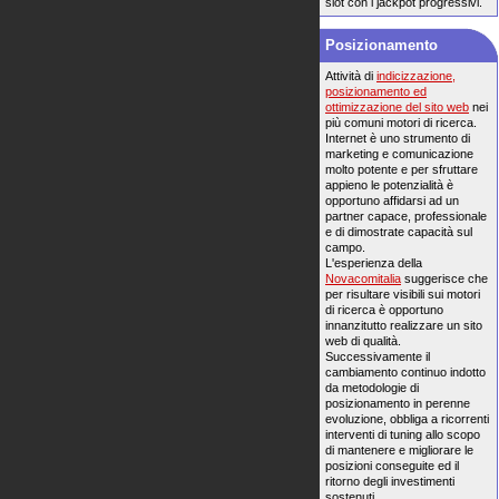
slot con i jackpot progressivi.
Posizionamento
Attività di
indicizzazione,
posizionamento ed
ottimizzazione del sito web
nei
più comuni motori di ricerca.
Internet è uno strumento di
marketing e comunicazione
molto potente e per sfruttare
appieno le potenzialità è
opportuno affidarsi ad un
partner capace, professionale
e di dimostrate capacità sul
campo.
L'esperienza della
Novacomitalia
suggerisce che
per risultare visibili sui motori
di ricerca è opportuno
innanzitutto realizzare un sito
web di qualità.
Successivamente il
cambiamento continuo indotto
da metodologie di
posizionamento in perenne
evoluzione, obbliga a ricorrenti
interventi di tuning allo scopo
di mantenere e migliorare le
posizioni conseguite ed il
ritorno degli investimenti
sostenuti.