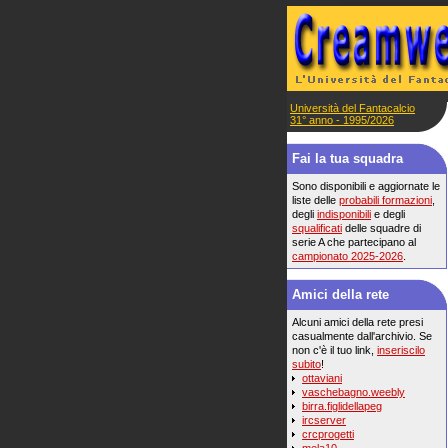
Università del Fantacalcio
31° anno - 1995/2026
Fai la tua squadra
Sono disponibili e aggiornate le
liste delle
probabili formazioni
,
degli
indisponibili
e degli
squalificati
delle squadre di
serie A che partecipano al
campionato 2025-2026
.
Amici della rete
Alcuni amici della rete presi
casualmente dall'archivio. Se
non c'è il tuo link,
inseriscilo
subito
!
ottaviani
vaschebagno.weebly
birra.figlidellapeg
ircserver
crcprogetti
mela10