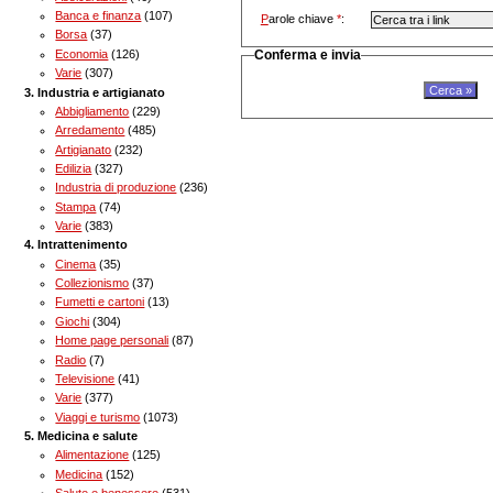
Banca e finanza
(107)
P
arole chiave
*
:
Borsa
(37)
Economia
(126)
Conferma e invia
Varie
(307)
Industria e artigianato
Abbigliamento
(229)
Arredamento
(485)
Artigianato
(232)
Edilizia
(327)
Industria di produzione
(236)
Stampa
(74)
Varie
(383)
Intrattenimento
Cinema
(35)
Collezionismo
(37)
Fumetti e cartoni
(13)
Giochi
(304)
Home page personali
(87)
Radio
(7)
Televisione
(41)
Varie
(377)
Viaggi e turismo
(1073)
Medicina e salute
Alimentazione
(125)
Medicina
(152)