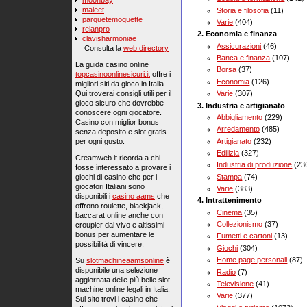
maieet
Storia e filosofia
(11)
parquetemoquette
Varie
(404)
relanpro
Economia e finanza
clavisharmoniae
Assicurazioni
(46)
Consulta la
web directory
Banca e finanza
(107)
La guida casino online
Borsa
(37)
topcasinoonlinesicuri.it
offre i
Economia
(126)
migliori siti da gioco in Italia.
Qui troverai consigli utili per il
Varie
(307)
gioco sicuro che dovrebbe
Industria e artigianato
conoscere ogni giocatore.
Abbigliamento
(229)
Casino con miglior bonus
Arredamento
(485)
senza deposito e slot gratis
Artigianato
(232)
per ogni gusto.
Edilizia
(327)
Creamweb.it ricorda a chi
Industria di produzione
(23
fosse interessato a provare i
Stampa
(74)
giochi di casino che per i
giocatori Italiani sono
Varie
(383)
disponibili i
casino aams
che
Intrattenimento
offrono roulette, blackjack,
Cinema
(35)
baccarat online anche con
Collezionismo
(37)
croupier dal vivo e altissimi
bonus per aumentare le
Fumetti e cartoni
(13)
possibilità di vincere.
Giochi
(304)
Home page personali
(87)
Su
slotmachineaamsonline
è
disponibile una selezione
Radio
(7)
aggiornata delle più belle slot
Televisione
(41)
machine online legali in Italia.
Varie
(377)
Sul sito trovi i casino che