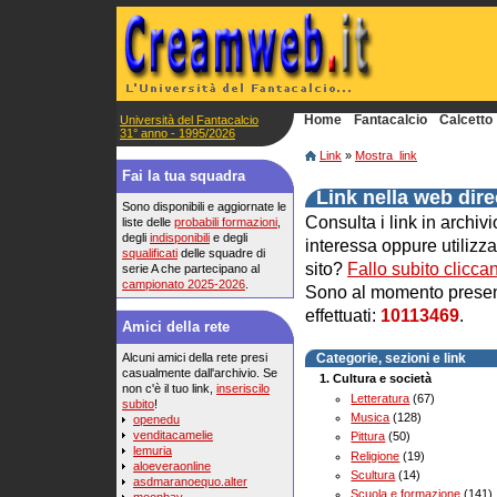
Università del Fantacalcio
Home
Fantacalcio
Calcetto
31° anno - 1995/2026
Link
»
Mostra_link
Fai la tua squadra
Link nella web dire
Sono disponibili e aggiornate le
Consulta i link in archiv
liste delle
probabili formazioni
,
degli
indisponibili
e degli
interessa oppure utilizz
squalificati
delle squadre di
sito?
Fallo subito clicca
serie A che partecipano al
campionato 2025-2026
.
Sono al momento prese
effettuati:
10113469
.
Amici della rete
Alcuni amici della rete presi
Categorie, sezioni e link
casualmente dall'archivio. Se
Cultura e società
non c'è il tuo link,
inseriscilo
Letteratura
(67)
subito
!
Musica
(128)
openedu
venditacamelie
Pittura
(50)
lemuria
Religione
(19)
aloeveraonline
Scultura
(14)
asdmaranoequo.alter
Scuola e formazione
(141)
moonbay