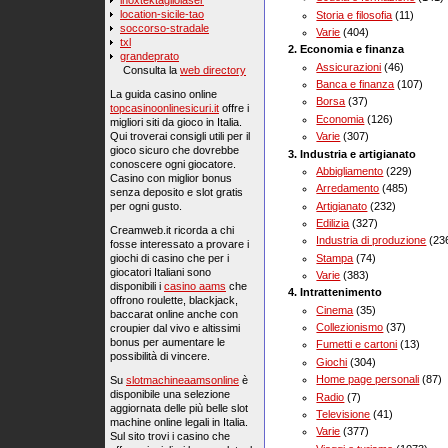
location-sicile-tao
Storia e filosofia
(11)
soccorso-stradale
Varie
(404)
txl
Economia e finanza
grandeprato
Assicurazioni
(46)
Consulta la
web directory
Banca e finanza
(107)
La guida casino online
Borsa
(37)
topcasinoonlinesicuri.it
offre i
Economia
(126)
migliori siti da gioco in Italia.
Qui troverai consigli utili per il
Varie
(307)
gioco sicuro che dovrebbe
Industria e artigianato
conoscere ogni giocatore.
Abbigliamento
(229)
Casino con miglior bonus
Arredamento
(485)
senza deposito e slot gratis
Artigianato
(232)
per ogni gusto.
Edilizia
(327)
Creamweb.it ricorda a chi
Industria di produzione
(23
fosse interessato a provare i
Stampa
(74)
giochi di casino che per i
giocatori Italiani sono
Varie
(383)
disponibili i
casino aams
che
Intrattenimento
offrono roulette, blackjack,
Cinema
(35)
baccarat online anche con
Collezionismo
(37)
croupier dal vivo e altissimi
bonus per aumentare le
Fumetti e cartoni
(13)
possibilità di vincere.
Giochi
(304)
Home page personali
(87)
Su
slotmachineaamsonline
è
disponibile una selezione
Radio
(7)
aggiornata delle più belle slot
Televisione
(41)
machine online legali in Italia.
Varie
(377)
Sul sito trovi i casino che