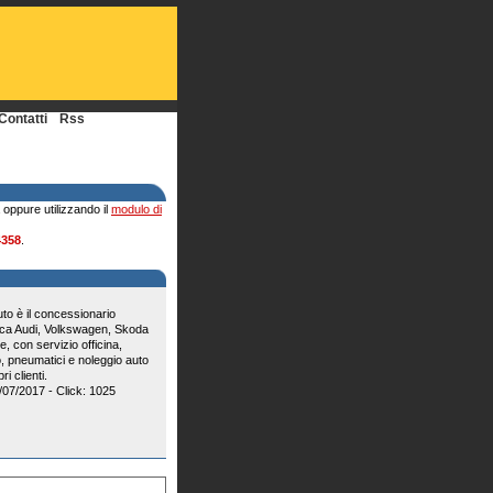
Contatti
Rss
 oppure utilizzando il
modulo di
4358
.
uto è il concessionario
ca Audi, Volkswagen, Skoda
e, con servizio officina,
o, pneumatici e noleggio auto
ri clienti.
/07/2017 - Click: 1025