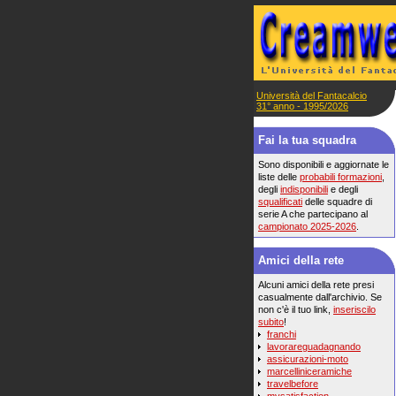
Università del Fantacalcio
31° anno - 1995/2026
Fai la tua squadra
Sono disponibili e aggiornate le
liste delle
probabili formazioni
,
degli
indisponibili
e degli
squalificati
delle squadre di
serie A che partecipano al
campionato 2025-2026
.
Amici della rete
Alcuni amici della rete presi
casualmente dall'archivio. Se
non c'è il tuo link,
inseriscilo
subito
!
franchi
lavorareguadagnando
assicurazioni-moto
marcelliniceramiche
travelbefore
mysatisfaction