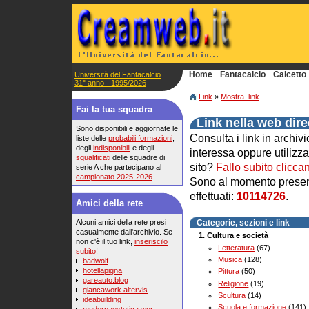
Università del Fantacalcio
Home
Fantacalcio
Calcetto
31° anno - 1995/2026
Link
»
Mostra_link
Fai la tua squadra
Link nella web dire
Sono disponibili e aggiornate le
Consulta i link in archiv
liste delle
probabili formazioni
,
degli
indisponibili
e degli
interessa oppure utilizz
squalificati
delle squadre di
sito?
Fallo subito clicca
serie A che partecipano al
campionato 2025-2026
.
Sono al momento prese
effettuati:
10114726
.
Amici della rete
Alcuni amici della rete presi
Categorie, sezioni e link
casualmente dall'archivio. Se
Cultura e società
non c'è il tuo link,
inseriscilo
Letteratura
(67)
subito
!
Musica
(128)
badwolf
hotellapigna
Pittura
(50)
gareauto.blog
Religione
(19)
giancawork.altervis
Scultura
(14)
ideabuilding
Scuola e formazione
(141)
modernaestetica.wor