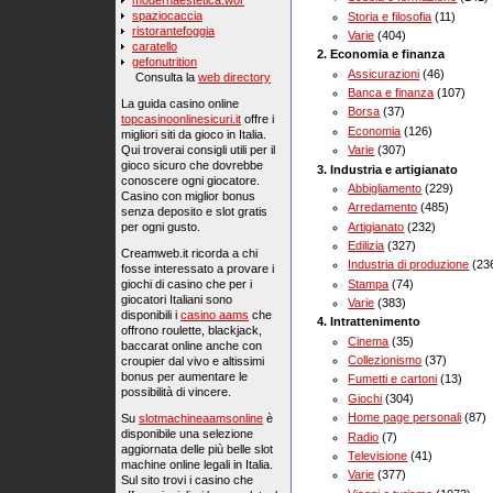
spaziocaccia
Storia e filosofia
(11)
ristorantefoggia
Varie
(404)
caratello
Economia e finanza
gefonutrition
Assicurazioni
(46)
Consulta la
web directory
Banca e finanza
(107)
La guida casino online
Borsa
(37)
topcasinoonlinesicuri.it
offre i
Economia
(126)
migliori siti da gioco in Italia.
Qui troverai consigli utili per il
Varie
(307)
gioco sicuro che dovrebbe
Industria e artigianato
conoscere ogni giocatore.
Abbigliamento
(229)
Casino con miglior bonus
Arredamento
(485)
senza deposito e slot gratis
Artigianato
(232)
per ogni gusto.
Edilizia
(327)
Creamweb.it ricorda a chi
Industria di produzione
(23
fosse interessato a provare i
Stampa
(74)
giochi di casino che per i
giocatori Italiani sono
Varie
(383)
disponibili i
casino aams
che
Intrattenimento
offrono roulette, blackjack,
Cinema
(35)
baccarat online anche con
Collezionismo
(37)
croupier dal vivo e altissimi
bonus per aumentare le
Fumetti e cartoni
(13)
possibilità di vincere.
Giochi
(304)
Home page personali
(87)
Su
slotmachineaamsonline
è
disponibile una selezione
Radio
(7)
aggiornata delle più belle slot
Televisione
(41)
machine online legali in Italia.
Varie
(377)
Sul sito trovi i casino che