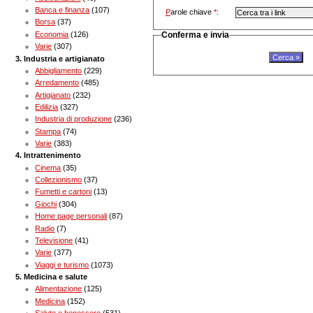
Banca e finanza
(107)
P
arole chiave
*
:
Borsa
(37)
Economia
(126)
Conferma e invia
Varie
(307)
Industria e artigianato
Abbigliamento
(229)
Arredamento
(485)
Artigianato
(232)
Edilizia
(327)
Industria di produzione
(236)
Stampa
(74)
Varie
(383)
Intrattenimento
Cinema
(35)
Collezionismo
(37)
Fumetti e cartoni
(13)
Giochi
(304)
Home page personali
(87)
Radio
(7)
Televisione
(41)
Varie
(377)
Viaggi e turismo
(1073)
Medicina e salute
Alimentazione
(125)
Medicina
(152)