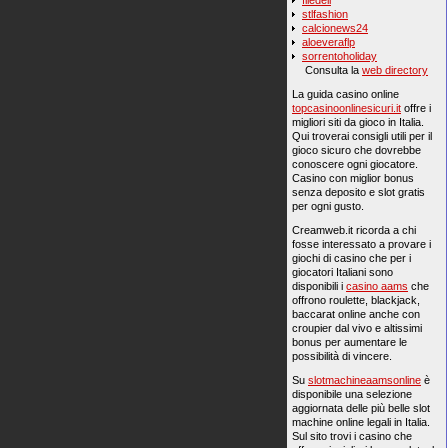
stlfashion
calcionews24
aloeveraflp
sorrentoholiday
Consulta la
web directory
La guida casino online
topcasinoonlinesicuri.it
offre i
migliori siti da gioco in Italia.
Qui troverai consigli utili per il
gioco sicuro che dovrebbe
conoscere ogni giocatore.
Casino con miglior bonus
senza deposito e slot gratis
per ogni gusto.
Creamweb.it ricorda a chi
fosse interessato a provare i
giochi di casino che per i
giocatori Italiani sono
disponibili i
casino aams
che
offrono roulette, blackjack,
baccarat online anche con
croupier dal vivo e altissimi
bonus per aumentare le
possibilità di vincere.
Su
slotmachineaamsonline
è
disponibile una selezione
aggiornata delle più belle slot
machine online legali in Italia.
Sul sito trovi i casino che