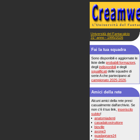
Università del Fantacalcio
31° anno - 1995/2026
Fai la tua squadra
Sono disponibili e aggiornate le
liste delle
probabili formazioni
,
degli
indisponibili
e degli
squalificati
delle squadre di
serie A che partecipano al
campionato 2025-2026
.
Amici della rete
Alcuni amici della rete presi
casualmente dall'archivio. Se
non c'è il tuo link,
inseriscilo
subito
!
anatomiadenti
casadalcostruttore
bioville
axone3
guadagnare24
filedeli