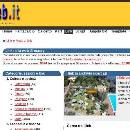
Home
Fantacalcio
Calcetto
Kart
Link
Script
Angolo GR
Template
Link
»
Mostra_link
Link nella web directory
Consulta i link in archivio selezionando la sezione contenuta nella categoria che ti interessa
ricerca
. Non hai ancora segnalato il tuo sito?
Fallo subito cliccando qui
.
Sono al momento presenti
9674
link in
9
categorie e
58
sezioni. Totale click effettuati:
1010
Categorie, sezioni e link
I link in archivio ricercati
villalerond
Cultura e società
L'hotel V
Letteratura
(67)
hotel di 
Musica
(128)
dove si 
Pittura
(50)
vista.L'h
Religione
(19)
la sala 
Data: 27
Scultura
(14)
Scuola e formazione
(141)
Storia e filosofia
(11)
Varie
(404)
Economia e finanza
Cerca tra i link
Assicurazioni
(46)