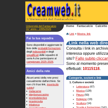
Università del Fantacalcio
Home
Fantacalcio
Calcetto
31° anno - 1995/2026
Link
»
Mostra_link
Fai la tua squadra
Link nella web dire
Sono disponibili e aggiornate le
Consulta i link in archiv
liste delle
probabili formazioni
,
degli
indisponibili
e degli
interessa oppure utilizz
squalificati
delle squadre di
sito?
Fallo subito clicca
serie A che partecipano al
campionato 2025-2026
.
Sono al momento prese
effettuati:
10115118
.
Amici della rete
Alcuni amici della rete presi
Categorie, sezioni e link
casualmente dall'archivio. Se
Cultura e società
non c'è il tuo link,
inseriscilo
Letteratura
(67)
subito
!
Musica
(128)
melacarne
playbonuscasino
Pittura
(50)
prontodetective
Religione
(19)
praxiprovita
Scultura
(14)
inbakeca
Scuola e formazione
(141)
progettoombra