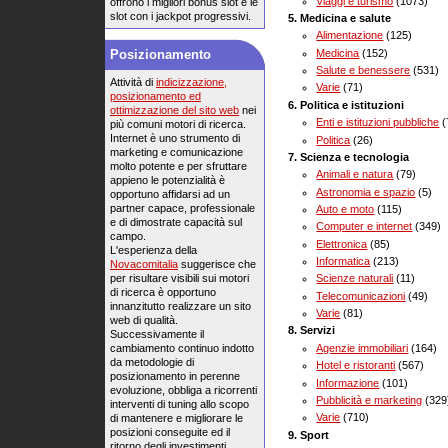
Viaggi e turismo
(1073)
offrono i migliori bonus slot e le
slot con i jackpot progressivi.
Medicina e salute
Alimentazione
(125)
Medicina
(152)
Posizionamento
Salute e benessere
(531)
Attività di
indicizzazione,
Varie
(71)
posizionamento ed
Politica e istituzioni
ottimizzazione del sito web
nei
Enti e istituzioni pubbliche
(
più comuni motori di ricerca.
Internet è uno strumento di
Politica
(26)
marketing e comunicazione
Scienza e tecnologia
molto potente e per sfruttare
Animali e natura
(79)
appieno le potenzialità è
Astronomia e spazio
(5)
opportuno affidarsi ad un
partner capace, professionale
Auto e moto
(115)
e di dimostrate capacità sul
Computer e internet
(349)
campo.
Elettronica
(85)
L'esperienza della
Informatica
(213)
Novacomitalia
suggerisce che
per risultare visibili sui motori
Scienze naturali
(11)
di ricerca è opportuno
Telecomunicazioni
(49)
innanzitutto realizzare un sito
Varie
(81)
web di qualità.
Servizi
Successivamente il
cambiamento continuo indotto
Agenzie immobiliari
(164)
da metodologie di
Hotel e ristoranti
(567)
posizionamento in perenne
Informazione
(101)
evoluzione, obbliga a ricorrenti
Pubblicità e marketing
(329
interventi di tuning allo scopo
Varie
(710)
di mantenere e migliorare le
posizioni conseguite ed il
Sport
ritorno degli investimenti