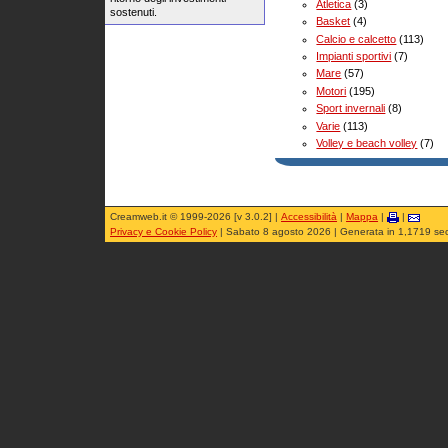
Atletica
(3)
sostenuti.
Basket
(4)
Calcio e calcetto
(113)
Impianti sportivi
(7)
Mare
(57)
Motori
(195)
Sport invernali
(8)
Varie
(113)
Volley e beach volley
(7)
Creamweb.it © 1999-2026 [v 3.0.2] |
Accessibilità
|
Mappa
|
|
Privacy e Cookie Policy
| Sabato 8 agosto 2026 | Generata in 1,1719 se