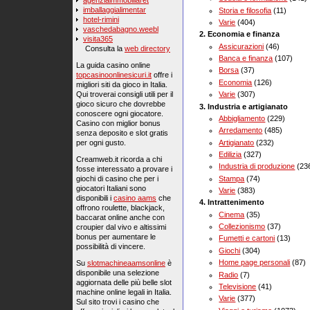
imballaggialimentar
Storia e filosofia
(11)
hotel-rimini
Varie
(404)
vaschedabagno.weebl
Economia e finanza
visita365
Assicurazioni
(46)
Consulta la
web directory
Banca e finanza
(107)
La guida casino online
Borsa
(37)
topcasinoonlinesicuri.it
offre i
Economia
(126)
migliori siti da gioco in Italia.
Qui troverai consigli utili per il
Varie
(307)
gioco sicuro che dovrebbe
Industria e artigianato
conoscere ogni giocatore.
Abbigliamento
(229)
Casino con miglior bonus
Arredamento
(485)
senza deposito e slot gratis
Artigianato
(232)
per ogni gusto.
Edilizia
(327)
Creamweb.it ricorda a chi
Industria di produzione
(23
fosse interessato a provare i
Stampa
(74)
giochi di casino che per i
giocatori Italiani sono
Varie
(383)
disponibili i
casino aams
che
Intrattenimento
offrono roulette, blackjack,
Cinema
(35)
baccarat online anche con
Collezionismo
(37)
croupier dal vivo e altissimi
bonus per aumentare le
Fumetti e cartoni
(13)
possibilità di vincere.
Giochi
(304)
Home page personali
(87)
Su
slotmachineaamsonline
è
disponibile una selezione
Radio
(7)
aggiornata delle più belle slot
Televisione
(41)
machine online legali in Italia.
Varie
(377)
Sul sito trovi i casino che