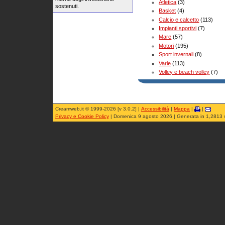
Atletica
(3)
sostenuti.
Basket
(4)
Calcio e calcetto
(113)
Impianti sportivi
(7)
Mare
(57)
Motori
(195)
Sport invernali
(8)
Varie
(113)
Volley e beach volley
(7)
Creamweb.it © 1999-2026 [v 3.0.2] |
Accessibilità
|
Mappa
|
|
Privacy e Cookie Policy
| Domenica 9 agosto 2026 | Generata in 1,2813 