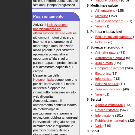
Viaggi e turismo
(1073)
offrono i migliori bonus slot e le
slot con i jackpot progressivi.
Medicina e salute
Alimentazione
(125)
Medicina
(152)
Posizionamento
Salute e benessere
(531)
Attività di
indicizzazione,
Varie
(71)
posizionamento ed
Politica e istituzioni
ottimizzazione del sito web
nei
Enti e istituzioni pubbliche
(
più comuni motori di ricerca.
Internet è uno strumento di
Politica
(26)
marketing e comunicazione
Scienza e tecnologia
molto potente e per sfruttare
Animali e natura
(79)
appieno le potenzialità è
Astronomia e spazio
(5)
opportuno affidarsi ad un
partner capace, professionale
Auto e moto
(115)
e di dimostrate capacità sul
Computer e internet
(349)
campo.
Elettronica
(85)
L'esperienza della
Informatica
(213)
Novacomitalia
suggerisce che
per risultare visibili sui motori
Scienze naturali
(11)
di ricerca è opportuno
Telecomunicazioni
(49)
innanzitutto realizzare un sito
Varie
(81)
web di qualità.
Servizi
Successivamente il
cambiamento continuo indotto
Agenzie immobiliari
(164)
da metodologie di
Hotel e ristoranti
(567)
posizionamento in perenne
Informazione
(101)
evoluzione, obbliga a ricorrenti
Pubblicità e marketing
(329
interventi di tuning allo scopo
Varie
(710)
di mantenere e migliorare le
posizioni conseguite ed il
Sport
ritorno degli investimenti