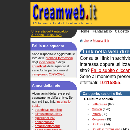
Università del Fantacalcio
Home
Fantacalcio
Calcetto
31° anno - 1995/2026
Link
»
Mostra_link
Fai la tua squadra
Link nella web dire
Sono disponibili e aggiornate le
Consulta i link in archiv
liste delle
probabili formazioni
,
degli
indisponibili
e degli
interessa oppure utilizz
squalificati
delle squadre di
sito?
Fallo subito clicca
serie A che partecipano al
campionato 2025-2026
.
Sono al momento prese
effettuati:
10115855
.
Amici della rete
Alcuni amici della rete presi
Categorie, sezioni e link
casualmente dall'archivio. Se
Cultura e società
non c'è il tuo link,
inseriscilo
Letteratura
(67)
subito
!
Musica
(128)
trucchicasinoonline
allmusicnews.alterv
Pittura
(50)
gioielliesclusivi
Religione
(19)
conceptonline
Scultura
(14)
smaltimentoeternit
Scuola e formazione
(141)
agenziaimmobiliaret