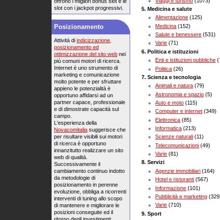
Viaggi e turismo
(1073)
offrono i migliori bonus slot e le
slot con i jackpot progressivi.
Medicina e salute
Alimentazione
(125)
Medicina
(152)
Posizionamento
Salute e benessere
(531)
Attività di
indicizzazione,
Varie
(71)
posizionamento ed
Politica e istituzioni
ottimizzazione del sito web
nei
Enti e istituzioni pubbliche
(
più comuni motori di ricerca.
Internet è uno strumento di
Politica
(26)
marketing e comunicazione
Scienza e tecnologia
molto potente e per sfruttare
Animali e natura
(79)
appieno le potenzialità è
Astronomia e spazio
(5)
opportuno affidarsi ad un
partner capace, professionale
Auto e moto
(115)
e di dimostrate capacità sul
Computer e internet
(349)
campo.
Elettronica
(85)
L'esperienza della
Informatica
(213)
Novacomitalia
suggerisce che
per risultare visibili sui motori
Scienze naturali
(11)
di ricerca è opportuno
Telecomunicazioni
(49)
innanzitutto realizzare un sito
Varie
(81)
web di qualità.
Servizi
Successivamente il
cambiamento continuo indotto
Agenzie immobiliari
(164)
da metodologie di
Hotel e ristoranti
(567)
posizionamento in perenne
Informazione
(101)
evoluzione, obbliga a ricorrenti
Pubblicità e marketing
(329
interventi di tuning allo scopo
Varie
(710)
di mantenere e migliorare le
posizioni conseguite ed il
Sport
ritorno degli investimenti