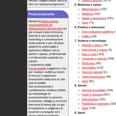
Viaggi e turismo
(1073)
offrono i migliori bonus slot e le
slot con i jackpot progressivi.
Medicina e salute
Alimentazione
(125)
Medicina
(152)
Posizionamento
Salute e benessere
(531)
Attività di
indicizzazione,
Varie
(71)
posizionamento ed
Politica e istituzioni
ottimizzazione del sito web
nei
Enti e istituzioni pubbliche
(
più comuni motori di ricerca.
Internet è uno strumento di
Politica
(26)
marketing e comunicazione
Scienza e tecnologia
molto potente e per sfruttare
Animali e natura
(79)
appieno le potenzialità è
Astronomia e spazio
(5)
opportuno affidarsi ad un
partner capace, professionale
Auto e moto
(115)
e di dimostrate capacità sul
Computer e internet
(349)
campo.
Elettronica
(85)
L'esperienza della
Informatica
(213)
Novacomitalia
suggerisce che
per risultare visibili sui motori
Scienze naturali
(11)
di ricerca è opportuno
Telecomunicazioni
(49)
innanzitutto realizzare un sito
Varie
(81)
web di qualità.
Servizi
Successivamente il
cambiamento continuo indotto
Agenzie immobiliari
(164)
da metodologie di
Hotel e ristoranti
(567)
posizionamento in perenne
Informazione
(101)
evoluzione, obbliga a ricorrenti
Pubblicità e marketing
(329
interventi di tuning allo scopo
Varie
(710)
di mantenere e migliorare le
posizioni conseguite ed il
Sport
ritorno degli investimenti