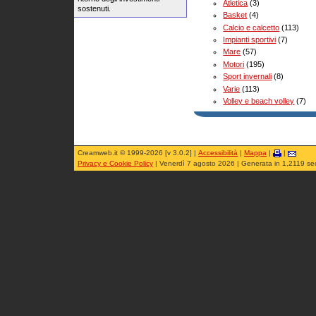
Atletica
(3)
sostenuti.
Basket
(4)
Calcio e calcetto
(113)
Impianti sportivi
(7)
Mare
(57)
Motori
(195)
Sport invernali
(8)
Varie
(113)
Volley e beach volley
(7)
Creamweb.it © 1999-2026 [v 3.0.2] |
Accessibilità
|
Mappa
|
|
Privacy e Cookie Policy
| Venerdì 7 agosto 2026 | Generata in 1,2119 se