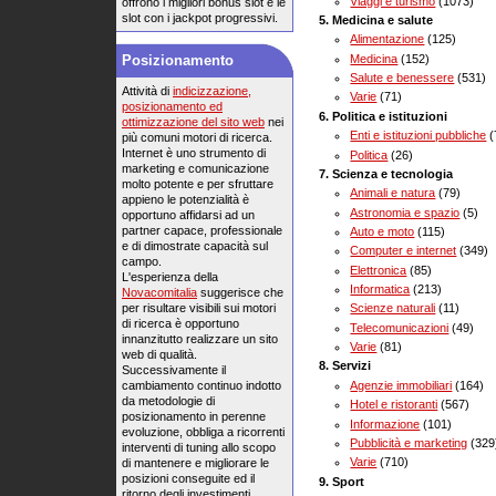
Viaggi e turismo
(1073)
offrono i migliori bonus slot e le
slot con i jackpot progressivi.
Medicina e salute
Alimentazione
(125)
Medicina
(152)
Posizionamento
Salute e benessere
(531)
Attività di
indicizzazione,
Varie
(71)
posizionamento ed
Politica e istituzioni
ottimizzazione del sito web
nei
Enti e istituzioni pubbliche
(
più comuni motori di ricerca.
Internet è uno strumento di
Politica
(26)
marketing e comunicazione
Scienza e tecnologia
molto potente e per sfruttare
Animali e natura
(79)
appieno le potenzialità è
Astronomia e spazio
(5)
opportuno affidarsi ad un
partner capace, professionale
Auto e moto
(115)
e di dimostrate capacità sul
Computer e internet
(349)
campo.
Elettronica
(85)
L'esperienza della
Informatica
(213)
Novacomitalia
suggerisce che
per risultare visibili sui motori
Scienze naturali
(11)
di ricerca è opportuno
Telecomunicazioni
(49)
innanzitutto realizzare un sito
Varie
(81)
web di qualità.
Servizi
Successivamente il
cambiamento continuo indotto
Agenzie immobiliari
(164)
da metodologie di
Hotel e ristoranti
(567)
posizionamento in perenne
Informazione
(101)
evoluzione, obbliga a ricorrenti
Pubblicità e marketing
(329
interventi di tuning allo scopo
Varie
(710)
di mantenere e migliorare le
posizioni conseguite ed il
Sport
ritorno degli investimenti