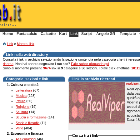
Home
Fantacalcio
Calcetto
Kart
Link
Script
Angolo GR
Template
Link
»
Mostra_link
Link nella web directory
Consulta i link in archivio selezionando la sezione contenuta nella categoria che ti interessa
ricerca
. Non hai ancora segnalato il tuo sito?
Fallo subito cliccando qui
.
Sono al momento presenti
9674
link in
9
categorie e
58
sezioni. Totale click effettuati:
1011
Categorie, sezioni e link
I link in archivio ricercati
realviper
Cultura e società
Real Vip
Letteratura
(67)
dalla pas
Musica
(128)
qualità d
Pittura
(50)
Viper ® 
Religione
(19)
tessuti d
rigorosam
Scultura
(14)
acquistab
Scuola e formazione
(141)
Data: 18
Storia e filosofia
(11)
Varie
(404)
Economia e finanza
Cerca tra i link
Assicurazioni
(46)