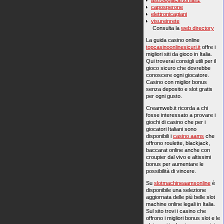
caposperone
elettronicagiani
visureinrete
Consulta la
web directory
La guida casino online
topcasinoonlinesicuri.it
offre i
migliori siti da gioco in Italia.
Qui troverai consigli utili per il
gioco sicuro che dovrebbe
conoscere ogni giocatore.
Casino con miglior bonus
senza deposito e slot gratis
per ogni gusto.
Creamweb.it ricorda a chi
fosse interessato a provare i
giochi di casino che per i
giocatori Italiani sono
disponibili i
casino aams
che
offrono roulette, blackjack,
baccarat online anche con
croupier dal vivo e altissimi
bonus per aumentare le
possibilità di vincere.
Su
slotmachineaamsonline
è
disponibile una selezione
aggiornata delle più belle slot
machine online legali in Italia.
Sul sito trovi i casino che
offrono i migliori bonus slot e le