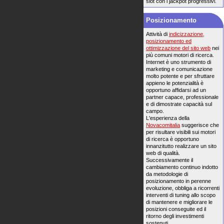
slot con i jackpot progressivi.
Posizionamento
Attività di
indicizzazione,
posizionamento ed
ottimizzazione del sito web
nei
più comuni motori di ricerca.
Internet è uno strumento di
marketing e comunicazione
molto potente e per sfruttare
appieno le potenzialità è
opportuno affidarsi ad un
partner capace, professionale
e di dimostrate capacità sul
campo.
L'esperienza della
Novacomitalia
suggerisce che
per risultare visibili sui motori
di ricerca è opportuno
innanzitutto realizzare un sito
web di qualità.
Successivamente il
cambiamento continuo indotto
da metodologie di
posizionamento in perenne
evoluzione, obbliga a ricorrenti
interventi di tuning allo scopo
di mantenere e migliorare le
posizioni conseguite ed il
ritorno degli investimenti
sostenuti.