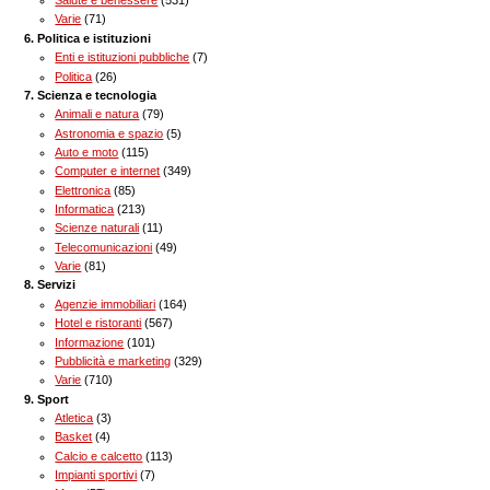
Salute e benessere
(531)
Varie
(71)
Politica e istituzioni
Enti e istituzioni pubbliche
(7)
Politica
(26)
Scienza e tecnologia
Animali e natura
(79)
Astronomia e spazio
(5)
Auto e moto
(115)
Computer e internet
(349)
Elettronica
(85)
Informatica
(213)
Scienze naturali
(11)
Telecomunicazioni
(49)
Varie
(81)
Servizi
Agenzie immobiliari
(164)
Hotel e ristoranti
(567)
Informazione
(101)
Pubblicità e marketing
(329)
Varie
(710)
Sport
Atletica
(3)
Basket
(4)
Calcio e calcetto
(113)
Impianti sportivi
(7)