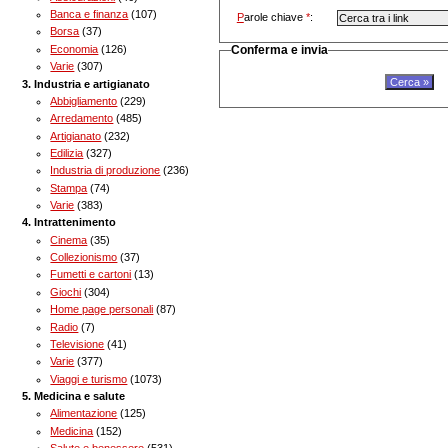
Banca e finanza
(107)
P
arole chiave
*
:
Borsa
(37)
Economia
(126)
Conferma e invia
Varie
(307)
Industria e artigianato
Abbigliamento
(229)
Arredamento
(485)
Artigianato
(232)
Edilizia
(327)
Industria di produzione
(236)
Stampa
(74)
Varie
(383)
Intrattenimento
Cinema
(35)
Collezionismo
(37)
Fumetti e cartoni
(13)
Giochi
(304)
Home page personali
(87)
Radio
(7)
Televisione
(41)
Varie
(377)
Viaggi e turismo
(1073)
Medicina e salute
Alimentazione
(125)
Medicina
(152)