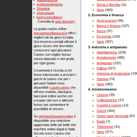
profumeriamarino
Storia e filosofia
(11)
24notizie
Varie
(404)
shop.epage
Economia e finanza
luckyconsultancy
Assicurazioni
(46)
Consulta la
web directory
Banca e finanza
(107)
La guida casino online
Borsa
(37)
topcasinoonlinesicuri.it
offre i
Economia
(126)
migliori siti da gioco in Italia.
Qui troverai consigli utili per il
Varie
(307)
gioco sicuro che dovrebbe
Industria e artigianato
conoscere ogni giocatore.
Abbigliamento
(229)
Casino con miglior bonus
Arredamento
(485)
senza deposito e slot gratis
Artigianato
(232)
per ogni gusto.
Edilizia
(327)
Creamweb.it ricorda a chi
Industria di produzione
(23
fosse interessato a provare i
Stampa
(74)
giochi di casino che per i
giocatori Italiani sono
Varie
(383)
disponibili i
casino aams
che
Intrattenimento
offrono roulette, blackjack,
Cinema
(35)
baccarat online anche con
Collezionismo
(37)
croupier dal vivo e altissimi
bonus per aumentare le
Fumetti e cartoni
(13)
possibilità di vincere.
Giochi
(304)
Home page personali
(87)
Su
slotmachineaamsonline
è
disponibile una selezione
Radio
(7)
aggiornata delle più belle slot
Televisione
(41)
machine online legali in Italia.
Varie
(377)
Sul sito trovi i casino che