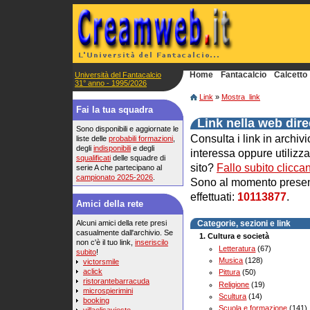
Università del Fantacalcio
Home
Fantacalcio
Calcetto
31° anno - 1995/2026
Link
»
Mostra_link
Fai la tua squadra
Link nella web dire
Sono disponibili e aggiornate le
Consulta i link in archiv
liste delle
probabili formazioni
,
degli
indisponibili
e degli
interessa oppure utilizz
squalificati
delle squadre di
sito?
Fallo subito clicca
serie A che partecipano al
campionato 2025-2026
.
Sono al momento prese
effettuati:
10113877
.
Amici della rete
Alcuni amici della rete presi
Categorie, sezioni e link
casualmente dall'archivio. Se
Cultura e società
non c'è il tuo link,
inseriscilo
Letteratura
(67)
subito
!
Musica
(128)
victorsmile
aclick
Pittura
(50)
ristorantebarracuda
Religione
(19)
microspierimini
Scultura
(14)
booking
Scuola e formazione
(141)
villaelisavieste