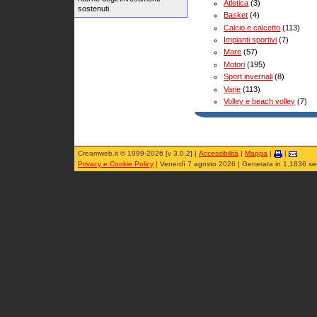
Atletica
(3)
sostenuti.
Basket
(4)
Calcio e calcetto
(113)
Impianti sportivi
(7)
Mare
(57)
Motori
(195)
Sport invernali
(8)
Varie
(113)
Volley e beach volley
(7)
Creamweb.it © 1999-2026 [v 3.0.2] |
Accessibilità
|
Mappa
|
|
Privacy e Cookie Policy
| Venerdì 7 agosto 2026 | Generata in 1,1836 se