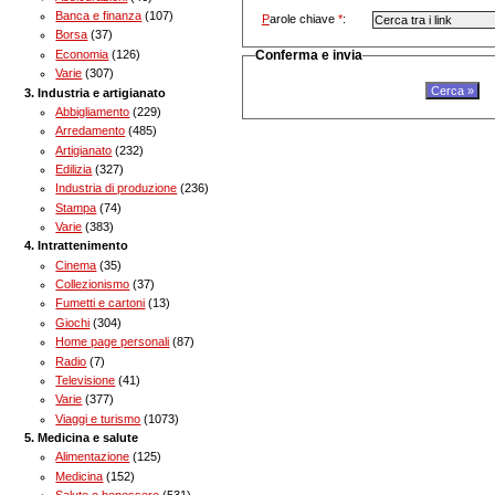
Banca e finanza
(107)
P
arole chiave
*
:
Borsa
(37)
Economia
(126)
Conferma e invia
Varie
(307)
Industria e artigianato
Abbigliamento
(229)
Arredamento
(485)
Artigianato
(232)
Edilizia
(327)
Industria di produzione
(236)
Stampa
(74)
Varie
(383)
Intrattenimento
Cinema
(35)
Collezionismo
(37)
Fumetti e cartoni
(13)
Giochi
(304)
Home page personali
(87)
Radio
(7)
Televisione
(41)
Varie
(377)
Viaggi e turismo
(1073)
Medicina e salute
Alimentazione
(125)
Medicina
(152)