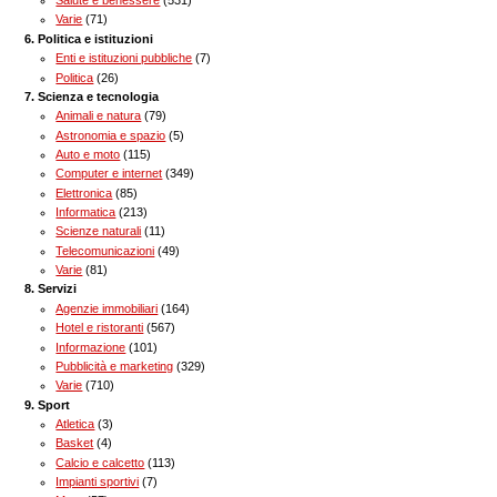
Salute e benessere
(531)
Varie
(71)
Politica e istituzioni
Enti e istituzioni pubbliche
(7)
Politica
(26)
Scienza e tecnologia
Animali e natura
(79)
Astronomia e spazio
(5)
Auto e moto
(115)
Computer e internet
(349)
Elettronica
(85)
Informatica
(213)
Scienze naturali
(11)
Telecomunicazioni
(49)
Varie
(81)
Servizi
Agenzie immobiliari
(164)
Hotel e ristoranti
(567)
Informazione
(101)
Pubblicità e marketing
(329)
Varie
(710)
Sport
Atletica
(3)
Basket
(4)
Calcio e calcetto
(113)
Impianti sportivi
(7)