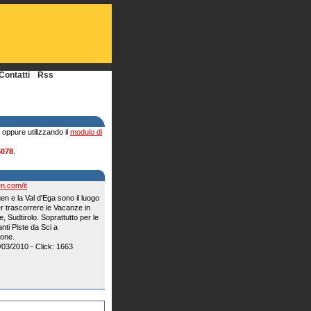
Contatti
Rss
 oppure utilizzando il
modulo di
5078
.
n.com/it
n e la Val d'Ega sono il luogo
er trascorrere le Vacanze in
e, Sudtirolo. Soprattutto per le
nti Piste da Sci a
ione.
/03/2010 - Click: 1663