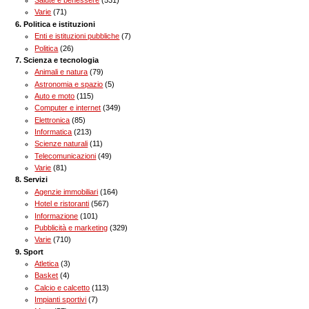
Salute e benessere
(531)
Varie
(71)
Politica e istituzioni
Enti e istituzioni pubbliche
(7)
Politica
(26)
Scienza e tecnologia
Animali e natura
(79)
Astronomia e spazio
(5)
Auto e moto
(115)
Computer e internet
(349)
Elettronica
(85)
Informatica
(213)
Scienze naturali
(11)
Telecomunicazioni
(49)
Varie
(81)
Servizi
Agenzie immobiliari
(164)
Hotel e ristoranti
(567)
Informazione
(101)
Pubblicità e marketing
(329)
Varie
(710)
Sport
Atletica
(3)
Basket
(4)
Calcio e calcetto
(113)
Impianti sportivi
(7)