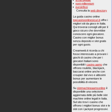
noni-millennium
euroinfissi
Consulta la
web directory
La guida casino online
topcasinoonlinesicuri.it
offre i
migliori siti da gioco in Italia.
Qui troverai consigli utili per il
gioco sicuro che dovrebbe
conoscere ogni giocatore.
Casino con miglior bonus
senza deposito e slot gratis
per ogni gusto.
Creamweb.it ricorda a chi
fosse interessato a provare i
giochi di casino che per i
giocatori Italiani sono
disponibili i
casino aams
che
offrono roulette, blackjack,
baccarat online anche con
croupier dal vivo e altissimi
bonus per aumentare le
possibilità di vincere.
Su
slotmachineaamsonline
è
disponibile una selezione
aggiornata delle più belle slot
machine online legali in Italia.
Sul sito trovi i casino che
offrono i migliori bonus slot e le
slot con i jackpot progressivi.