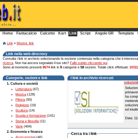
Home
Fantacalcio
Calcetto
Kart
Link
Script
Angolo GR
Template
Link
»
Mostra_link
Link nella web directory
Consulta i link in archivio selezionando la sezione contenuta nella categoria che ti interessa
ricerca
. Non hai ancora segnalato il tuo sito?
Fallo subito cliccando qui
.
Sono al momento presenti
9674
link in
9
categorie e
58
sezioni. Totale click effettuati:
1011
Categorie, sezioni e link
I link in archivio ricercati
soluzioni
Cultura e società
Soluzioni
Letteratura
(67)
primaver
Musica
(128)
ha conqu
Pittura
(50)
mettendo 
Religione
(19)
soluzioni
ed intuiti
Scultura
(14)
Scuola e formazione
(141)
Data: 11
Storia e filosofia
(11)
Varie
(404)
Economia e finanza
Cerca tra i link
Assicurazioni
(46)