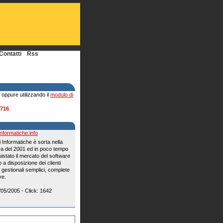
Contatti
Rss
 oppure utilizzando il
modulo di
1716
.
informatiche.info
 Informatiche è sorta nella
a del 2001 ed in poco tempo
istato il mercato del software
a disposizione dei clienti
 gestionali semplici, complete
ve.
/05/2005 - Click: 1642