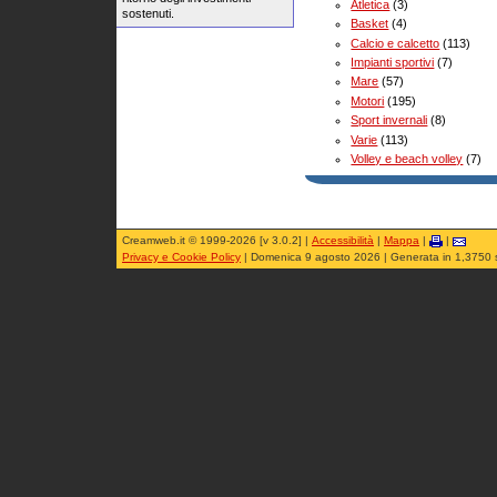
Atletica
(3)
sostenuti.
Basket
(4)
Calcio e calcetto
(113)
Impianti sportivi
(7)
Mare
(57)
Motori
(195)
Sport invernali
(8)
Varie
(113)
Volley e beach volley
(7)
Creamweb.it © 1999-2026 [v 3.0.2] |
Accessibilità
|
Mappa
|
|
Privacy e Cookie Policy
| Domenica 9 agosto 2026 | Generata in 1,3750 