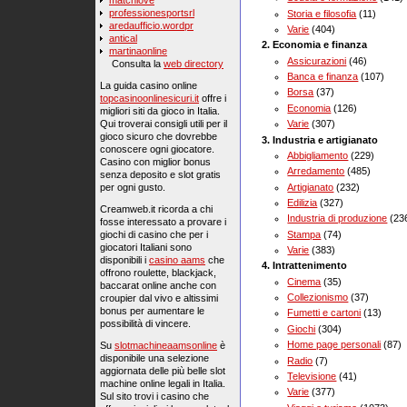
professionesportsrl
Storia e filosofia
(11)
aredaufficio.wordpr
Varie
(404)
antical
Economia e finanza
martinaonline
Assicurazioni
(46)
Consulta la
web directory
Banca e finanza
(107)
La guida casino online
Borsa
(37)
topcasinoonlinesicuri.it
offre i
Economia
(126)
migliori siti da gioco in Italia.
Qui troverai consigli utili per il
Varie
(307)
gioco sicuro che dovrebbe
Industria e artigianato
conoscere ogni giocatore.
Abbigliamento
(229)
Casino con miglior bonus
Arredamento
(485)
senza deposito e slot gratis
Artigianato
(232)
per ogni gusto.
Edilizia
(327)
Creamweb.it ricorda a chi
Industria di produzione
(23
fosse interessato a provare i
Stampa
(74)
giochi di casino che per i
giocatori Italiani sono
Varie
(383)
disponibili i
casino aams
che
Intrattenimento
offrono roulette, blackjack,
Cinema
(35)
baccarat online anche con
Collezionismo
(37)
croupier dal vivo e altissimi
bonus per aumentare le
Fumetti e cartoni
(13)
possibilità di vincere.
Giochi
(304)
Home page personali
(87)
Su
slotmachineaamsonline
è
disponibile una selezione
Radio
(7)
aggiornata delle più belle slot
Televisione
(41)
machine online legali in Italia.
Varie
(377)
Sul sito trovi i casino che