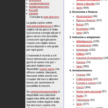
casalgrandestore
Storia e filosofia
(11)
gioielleriaparravic
Varie
(404)
forza46
Economia e finanza
tuttoinfo
Assicurazioni
(46)
Consulta la
web directory
Banca e finanza
(107)
La guida casino online
Borsa
(37)
topcasinoonlinesicuri.it
offre i
Economia
(126)
migliori siti da gioco in Italia.
Qui troverai consigli utili per il
Varie
(307)
gioco sicuro che dovrebbe
Industria e artigianato
conoscere ogni giocatore.
Abbigliamento
(229)
Casino con miglior bonus
Arredamento
(485)
senza deposito e slot gratis
Artigianato
(232)
per ogni gusto.
Edilizia
(327)
Creamweb.it ricorda a chi
Industria di produzione
(23
fosse interessato a provare i
Stampa
(74)
giochi di casino che per i
giocatori Italiani sono
Varie
(383)
disponibili i
casino aams
che
Intrattenimento
offrono roulette, blackjack,
Cinema
(35)
baccarat online anche con
Collezionismo
(37)
croupier dal vivo e altissimi
bonus per aumentare le
Fumetti e cartoni
(13)
possibilità di vincere.
Giochi
(304)
Home page personali
(87)
Su
slotmachineaamsonline
è
disponibile una selezione
Radio
(7)
aggiornata delle più belle slot
Televisione
(41)
machine online legali in Italia.
Varie
(377)
Sul sito trovi i casino che