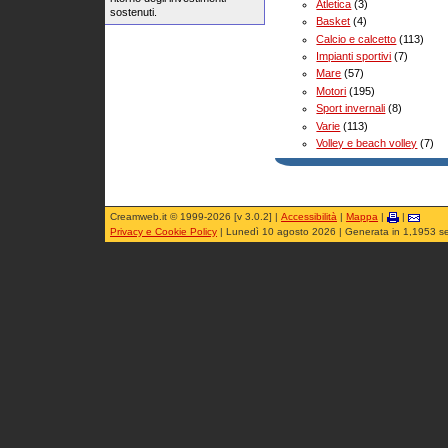
Atletica
(3)
sostenuti.
Basket
(4)
Calcio e calcetto
(113)
Impianti sportivi
(7)
Mare
(57)
Motori
(195)
Sport invernali
(8)
Varie
(113)
Volley e beach volley
(7)
Creamweb.it © 1999-2026 [v 3.0.2] |
Accessibilità
|
Mappa
|
|
Privacy e Cookie Policy
| Lunedì 10 agosto 2026 | Generata in 1,1953 s