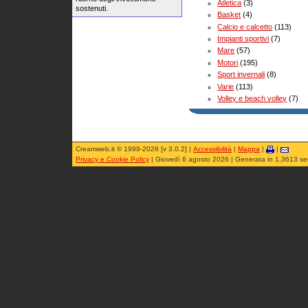
Atletica
(3)
sostenuti.
Basket
(4)
Calcio e calcetto
(113)
Impianti sportivi
(7)
Mare
(57)
Motori
(195)
Sport invernali
(8)
Varie
(113)
Volley e beach volley
(7)
Creamweb.it © 1999-2026 [v 3.0.2] |
Accessibilità
|
Mappa
|
|
Privacy e Cookie Policy
| Giovedì 6 agosto 2026 | Generata in 1,3613 se