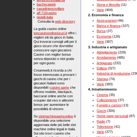
bachecaweb
Storia e filosofia
(11)
casadiriposovillare
Varie
(404)
aff.710casino
Economia e finanza
gioielli-italia
Assicurazioni
(46)
Consulta la
web directory
Banca e finanza
(107)
La guida casino online
Borsa
(37)
topcasinoonlinesicuri.it
offre i
Economia
(126)
migliori siti da gioco in Italia.
Qui troverai consigli utili per il
Varie
(307)
gioco sicuro che dovrebbe
Industria e artigianato
conoscere ogni giocatore.
Abbigliamento
(229)
Casino con miglior bonus
Arredamento
(485)
senza deposito e slot gratis
Artigianato
(232)
per ogni gusto.
Edilizia
(327)
Creamweb.it ricorda a chi
Industria di produzione
(23
fosse interessato a provare i
Stampa
(74)
giochi di casino che per i
giocatori Italiani sono
Varie
(383)
disponibili i
casino aams
che
Intrattenimento
offrono roulette, blackjack,
Cinema
(35)
baccarat online anche con
Collezionismo
(37)
croupier dal vivo e altissimi
bonus per aumentare le
Fumetti e cartoni
(13)
possibilità di vincere.
Giochi
(304)
Home page personali
(87)
Su
slotmachineaamsonline
è
disponibile una selezione
Radio
(7)
aggiornata delle più belle slot
Televisione
(41)
machine online legali in Italia.
Varie
(377)
Sul sito trovi i casino che