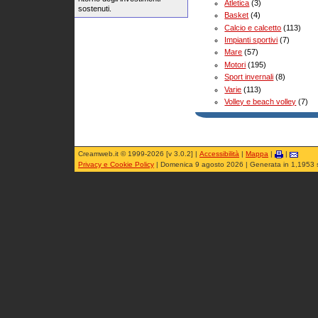
Atletica
(3)
sostenuti.
Basket
(4)
Calcio e calcetto
(113)
Impianti sportivi
(7)
Mare
(57)
Motori
(195)
Sport invernali
(8)
Varie
(113)
Volley e beach volley
(7)
Creamweb.it © 1999-2026 [v 3.0.2] |
Accessibilità
|
Mappa
|
|
Privacy e Cookie Policy
| Domenica 9 agosto 2026 | Generata in 1,1953 