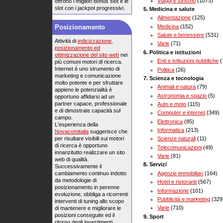
Viaggi e turismo
(1073)
offrono i migliori bonus slot e le
slot con i jackpot progressivi.
Medicina e salute
Alimentazione
(125)
Medicina
(152)
Posizionamento
Salute e benessere
(531)
Attività di
indicizzazione,
Varie
(71)
posizionamento ed
Politica e istituzioni
ottimizzazione del sito web
nei
Enti e istituzioni pubbliche
(
più comuni motori di ricerca.
Internet è uno strumento di
Politica
(26)
marketing e comunicazione
Scienza e tecnologia
molto potente e per sfruttare
Animali e natura
(79)
appieno le potenzialità è
Astronomia e spazio
(5)
opportuno affidarsi ad un
partner capace, professionale
Auto e moto
(115)
e di dimostrate capacità sul
Computer e internet
(349)
campo.
Elettronica
(85)
L'esperienza della
Informatica
(213)
Novacomitalia
suggerisce che
per risultare visibili sui motori
Scienze naturali
(11)
di ricerca è opportuno
Telecomunicazioni
(49)
innanzitutto realizzare un sito
Varie
(81)
web di qualità.
Servizi
Successivamente il
cambiamento continuo indotto
Agenzie immobiliari
(164)
da metodologie di
Hotel e ristoranti
(567)
posizionamento in perenne
Informazione
(101)
evoluzione, obbliga a ricorrenti
Pubblicità e marketing
(329
interventi di tuning allo scopo
Varie
(710)
di mantenere e migliorare le
posizioni conseguite ed il
Sport
ritorno degli investimenti