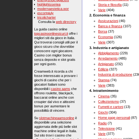
highlightsseriea
Storia e filosofia
(11)
modernaestetica.wor
Varie
(404)
escortgiuly
Economia e finanza
tricolicharter
Assicurazioni
(46)
Consulta la
web directory
Banca e finanza
(107)
La guida casino online
Borsa
(37)
topcasinoonlinesicuri.it
offre i
Economia
(126)
migliori siti da gioco in Italia.
Qui troverai consigli utili per il
Varie
(307)
gioco sicuro che dovrebbe
Industria e artigianato
conoscere ogni giocatore.
Abbigliamento
(229)
Casino con miglior bonus
Arredamento
(485)
senza deposito e slot gratis
Artigianato
(232)
per ogni gusto.
Edilizia
(327)
Creamweb.it ricorda a chi
Industria di produzione
(23
fosse interessato a provare i
Stampa
(74)
giochi di casino che per i
giocatori Italiani sono
Varie
(383)
disponibili i
casino aams
che
Intrattenimento
offrono roulette, blackjack,
Cinema
(35)
baccarat online anche con
Collezionismo
(37)
croupier dal vivo e altissimi
bonus per aumentare le
Fumetti e cartoni
(13)
possibilità di vincere.
Giochi
(304)
Home page personali
(87)
Su
slotmachineaamsonline
è
disponibile una selezione
Radio
(7)
aggiornata delle più belle slot
Televisione
(41)
machine online legali in Italia.
Varie
(377)
Sul sito trovi i casino che