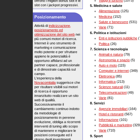
Viaggi e turismo
(1073)
offrono i migliori bonus slot e le
slot con i jackpot progressivi.
Medicina e salute
Alimentazione
(125)
Medicina
(152)
Posizionamento
Salute e benessere
(531)
Attività di
indicizzazione,
Varie
(71)
posizionamento ed
Politica e istituzioni
ottimizzazione del sito web
nei
Enti e istituzioni pubbliche
(
più comuni motori di ricerca.
Internet è uno strumento di
Politica
(26)
marketing e comunicazione
Scienza e tecnologia
molto potente e per sfruttare
Animali e natura
(79)
appieno le potenzialità è
Astronomia e spazio
(5)
opportuno affidarsi ad un
partner capace, professionale
Auto e moto
(115)
e di dimostrate capacità sul
Computer e internet
(349)
campo.
Elettronica
(85)
L'esperienza della
Informatica
(213)
Novacomitalia
suggerisce che
per risultare visibili sui motori
Scienze naturali
(11)
di ricerca è opportuno
Telecomunicazioni
(49)
innanzitutto realizzare un sito
Varie
(81)
web di qualità.
Servizi
Successivamente il
cambiamento continuo indotto
Agenzie immobiliari
(164)
da metodologie di
Hotel e ristoranti
(567)
posizionamento in perenne
Informazione
(101)
evoluzione, obbliga a ricorrenti
Pubblicità e marketing
(329
interventi di tuning allo scopo
Varie
(710)
di mantenere e migliorare le
posizioni conseguite ed il
Sport
ritorno degli investimenti