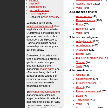
uniprestiti
Storia e filosofia
(11)
anatocismo.pu
Varie
(404)
pizzerialestagioni
Economia e finanza
manciniagnese
Assicurazioni
(46)
Consulta la
web directory
Banca e finanza
(107)
La guida casino online
Borsa
(37)
topcasinoonlinesicuri.it
offre i
Economia
(126)
migliori siti da gioco in Italia.
Qui troverai consigli utili per il
Varie
(307)
gioco sicuro che dovrebbe
Industria e artigianato
conoscere ogni giocatore.
Abbigliamento
(229)
Casino con miglior bonus
Arredamento
(485)
senza deposito e slot gratis
Artigianato
(232)
per ogni gusto.
Edilizia
(327)
Creamweb.it ricorda a chi
Industria di produzione
(23
fosse interessato a provare i
Stampa
(74)
giochi di casino che per i
giocatori Italiani sono
Varie
(383)
disponibili i
casino aams
che
Intrattenimento
offrono roulette, blackjack,
Cinema
(35)
baccarat online anche con
Collezionismo
(37)
croupier dal vivo e altissimi
bonus per aumentare le
Fumetti e cartoni
(13)
possibilità di vincere.
Giochi
(304)
Home page personali
(87)
Su
slotmachineaamsonline
è
disponibile una selezione
Radio
(7)
aggiornata delle più belle slot
Televisione
(41)
machine online legali in Italia.
Varie
(377)
Sul sito trovi i casino che