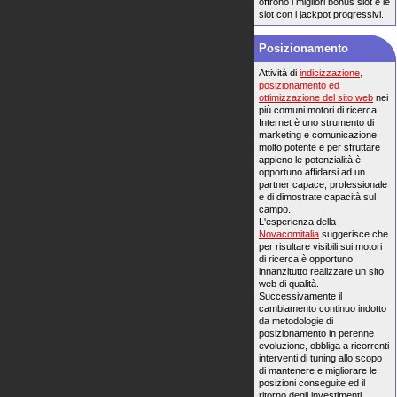
offrono i migliori bonus slot e le
slot con i jackpot progressivi.
Posizionamento
Attività di
indicizzazione,
posizionamento ed
ottimizzazione del sito web
nei
più comuni motori di ricerca.
Internet è uno strumento di
marketing e comunicazione
molto potente e per sfruttare
appieno le potenzialità è
opportuno affidarsi ad un
partner capace, professionale
e di dimostrate capacità sul
campo.
L'esperienza della
Novacomitalia
suggerisce che
per risultare visibili sui motori
di ricerca è opportuno
innanzitutto realizzare un sito
web di qualità.
Successivamente il
cambiamento continuo indotto
da metodologie di
posizionamento in perenne
evoluzione, obbliga a ricorrenti
interventi di tuning allo scopo
di mantenere e migliorare le
posizioni conseguite ed il
ritorno degli investimenti