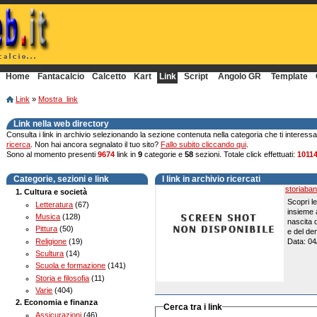
Home
Fantacalcio
Calcetto
Kart
Link
Script
Angolo GR
Template
Link
»
Mostra_link
Link nella web directory
Consulta i link in archivio selezionando la sezione contenuta nella categoria che ti interessa
ricerca
. Non hai ancora segnalato il tuo sito?
Fallo subito cliccando qui
.
Sono al momento presenti
9674
link in
9
categorie e
58
sezioni. Totale click effettuati:
1011
Categorie, sezioni e link
I link in archivio ricercati
storiaba
Cultura e società
Scopri l
Letteratura
(67)
insieme a
Musica
(128)
nascita 
Pittura
(50)
e del de
Religione
(19)
Data: 04
Scultura
(14)
Scuola e formazione
(141)
Storia e filosofia
(11)
Varie
(404)
Economia e finanza
Cerca tra i link
Assicurazioni
(46)