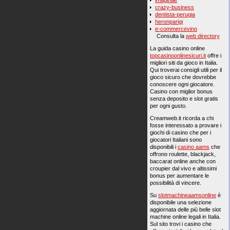
crazy-business
dentista-perugia
heronparigi
e-commercevino
Consulta la
web directory
La guida casino online
topcasinoonlinesicuri.it
offre i
migliori siti da gioco in Italia.
Qui troverai consigli utili per il
gioco sicuro che dovrebbe
conoscere ogni giocatore.
Casino con miglior bonus
senza deposito e slot gratis
per ogni gusto.
Creamweb.it ricorda a chi
fosse interessato a provare i
giochi di casino che per i
giocatori Italiani sono
disponibili i
casino aams
che
offrono roulette, blackjack,
baccarat online anche con
croupier dal vivo e altissimi
bonus per aumentare le
possibilità di vincere.
Su
slotmachineaamsonline
è
disponibile una selezione
aggiornata delle più belle slot
machine online legali in Italia.
Sul sito trovi i casino che