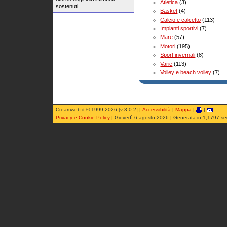
Atletica
(3)
sostenuti.
Basket
(4)
Calcio e calcetto
(113)
Impianti sportivi
(7)
Mare
(57)
Motori
(195)
Sport invernali
(8)
Varie
(113)
Volley e beach volley
(7)
Creamweb.it © 1999-2026 [v 3.0.2] |
Accessibilità
|
Mappa
|
|
Privacy e Cookie Policy
| Giovedì 6 agosto 2026 | Generata in 1,1797 se