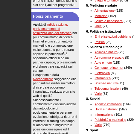
Viaggi e turismo
(1073)
offrono i migliori bonus slot e le
slot con i jackpot progressivi.
Medicina e salute
Alimentazione
(125)
Medicina
(152)
Posizionamento
Salute e benessere
(531)
Attività di
indicizzazione,
Varie
(71)
posizionamento ed
Politica e istituzioni
ottimizzazione del sito web
nei
Enti e istituzioni pubbliche
(
più comuni motori di ricerca.
Internet è uno strumento di
Politica
(26)
marketing e comunicazione
Scienza e tecnologia
molto potente e per sfruttare
Animali e natura
(79)
appieno le potenzialità è
Astronomia e spazio
(5)
opportuno affidarsi ad un
partner capace, professionale
Auto e moto
(115)
e di dimostrate capacità sul
Computer e internet
(349)
campo.
Elettronica
(85)
L'esperienza della
Informatica
(213)
Novacomitalia
suggerisce che
per risultare visibili sui motori
Scienze naturali
(11)
di ricerca è opportuno
Telecomunicazioni
(49)
innanzitutto realizzare un sito
Varie
(81)
web di qualità.
Servizi
Successivamente il
cambiamento continuo indotto
Agenzie immobiliari
(164)
da metodologie di
Hotel e ristoranti
(567)
posizionamento in perenne
Informazione
(101)
evoluzione, obbliga a ricorrenti
Pubblicità e marketing
(329
interventi di tuning allo scopo
Varie
(710)
di mantenere e migliorare le
posizioni conseguite ed il
Sport
ritorno degli investimenti