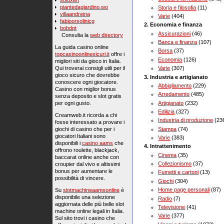
piantedagiardino.wo
Storia e filosofia
(11)
villaandreina
Varie
(404)
fabioorsolinicg
Economia e finanza
bobdpt
Assicurazioni
(46)
Consulta la
web directory
Banca e finanza
(107)
La guida casino online
Borsa
(37)
topcasinoonlinesicuri.it
offre i
Economia
(126)
migliori siti da gioco in Italia.
Qui troverai consigli utili per il
Varie
(307)
gioco sicuro che dovrebbe
Industria e artigianato
conoscere ogni giocatore.
Abbigliamento
(229)
Casino con miglior bonus
Arredamento
(485)
senza deposito e slot gratis
Artigianato
(232)
per ogni gusto.
Edilizia
(327)
Creamweb.it ricorda a chi
Industria di produzione
(23
fosse interessato a provare i
Stampa
(74)
giochi di casino che per i
giocatori Italiani sono
Varie
(383)
disponibili i
casino aams
che
Intrattenimento
offrono roulette, blackjack,
Cinema
(35)
baccarat online anche con
Collezionismo
(37)
croupier dal vivo e altissimi
bonus per aumentare le
Fumetti e cartoni
(13)
possibilità di vincere.
Giochi
(304)
Home page personali
(87)
Su
slotmachineaamsonline
è
disponibile una selezione
Radio
(7)
aggiornata delle più belle slot
Televisione
(41)
machine online legali in Italia.
Varie
(377)
Sul sito trovi i casino che