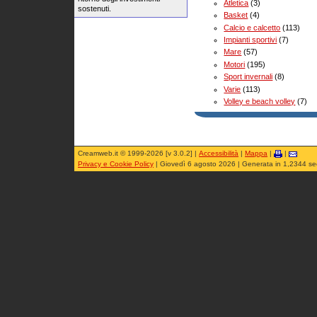
Atletica
(3)
sostenuti.
Basket
(4)
Calcio e calcetto
(113)
Impianti sportivi
(7)
Mare
(57)
Motori
(195)
Sport invernali
(8)
Varie
(113)
Volley e beach volley
(7)
Creamweb.it © 1999-2026 [v 3.0.2] |
Accessibilità
|
Mappa
|
|
Privacy e Cookie Policy
| Giovedì 6 agosto 2026 | Generata in 1,2344 se