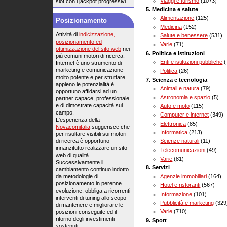
Viaggi e turismo
(1073)
slot con i jackpot progressivi.
Medicina e salute
Alimentazione
(125)
Posizionamento
Medicina
(152)
Attività di
indicizzazione,
Salute e benessere
(531)
posizionamento ed
Varie
(71)
ottimizzazione del sito web
nei
Politica e istituzioni
più comuni motori di ricerca.
Enti e istituzioni pubbliche
(
Internet è uno strumento di
marketing e comunicazione
Politica
(26)
molto potente e per sfruttare
Scienza e tecnologia
appieno le potenzialità è
Animali e natura
(79)
opportuno affidarsi ad un
Astronomia e spazio
(5)
partner capace, professionale
e di dimostrate capacità sul
Auto e moto
(115)
campo.
Computer e internet
(349)
L'esperienza della
Elettronica
(85)
Novacomitalia
suggerisce che
Informatica
(213)
per risultare visibili sui motori
di ricerca è opportuno
Scienze naturali
(11)
innanzitutto realizzare un sito
Telecomunicazioni
(49)
web di qualità.
Varie
(81)
Successivamente il
Servizi
cambiamento continuo indotto
da metodologie di
Agenzie immobiliari
(164)
posizionamento in perenne
Hotel e ristoranti
(567)
evoluzione, obbliga a ricorrenti
Informazione
(101)
interventi di tuning allo scopo
Pubblicità e marketing
(329
di mantenere e migliorare le
Varie
(710)
posizioni conseguite ed il
ritorno degli investimenti
Sport
sostenuti.