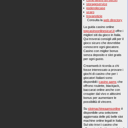
storageservice
poderelecase
ucaro
trovanotizie
Consulta la
web directory
La guida casino online
topcasinoonlinesicuri.it
offre i
migliori siti da gioco in Italia.
Qui troverai consigli utili per il
gioco sicuro che dovrebbe
conoscere ogni giocatore.
Casino con miglior bonus
senza deposito e slot gratis
per ogni gusto.
Creamweb.it ricorda a chi
fosse interessato a provare i
giochi di casino che per i
giocatori Italiani sono
disponibili i
casino aams
che
offrono roulette, blackjack,
baccarat online anche con
croupier dal vivo e altissimi
bonus per aumentare le
possibilità di vincere.
Su
slotmachineaamsonline
è
disponibile una selezione
aggiornata delle più belle slot
machine online legali in Italia.
Sul sito trovi i casino che