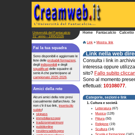
Università del Fantacalcio
Home
Fantacalcio
Calcetto
31° anno - 1995/2026
Link
»
Mostra_link
Fai la tua squadra
Link nella web dire
Sono disponibili e aggiornate le
Consulta i link in archiv
liste delle
probabili formazioni
,
degli
indisponibili
e degli
interessa oppure utilizz
squalificati
delle squadre di
sito?
Fallo subito clicca
serie A che partecipano al
campionato 2025-2026
.
Sono al momento prese
effettuati:
10108077
.
Amici della rete
Alcuni amici della rete presi
Categorie, sezioni e link
casualmente dall'archivio. Se
Cultura e società
non c'è il tuo link,
inseriscilo
Letteratura
(67)
subito
!
Musica
(128)
skipass
immobiliarezoppi
Pittura
(50)
tradizionimatrimoni
Religione
(19)
pubblionline
Scultura
(14)
residenzadelsogno
Scuola e formazione
(141)
agriturismovallarsa