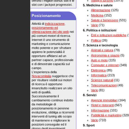
Viaggi e turismo
(1073)
offrono i migliori bonus slot e le
slot con i jackpot progressivi.
Medicina e salute
Alimentazione
(125)
Medicina
(152)
Posizionamento
Salute e benessere
(531)
Attività di
indicizzazione,
Varie
(71)
posizionamento ed
Politica e istituzioni
ottimizzazione del sito web
nei
Enti e istituzioni pubbliche
(
più comuni motori di ricerca.
Internet è uno strumento di
Politica
(26)
marketing e comunicazione
Scienza e tecnologia
molto potente e per sfruttare
Animali e natura
(79)
appieno le potenzialità è
Astronomia e spazio
(5)
opportuno affidarsi ad un
partner capace, professionale
Auto e moto
(115)
e di dimostrate capacità sul
Computer e internet
(349)
campo.
Elettronica
(85)
L'esperienza della
Informatica
(213)
Novacomitalia
suggerisce che
per risultare visibili sui motori
Scienze naturali
(11)
di ricerca è opportuno
Telecomunicazioni
(49)
innanzitutto realizzare un sito
Varie
(81)
web di qualità.
Servizi
Successivamente il
cambiamento continuo indotto
Agenzie immobiliari
(164)
da metodologie di
Hotel e ristoranti
(567)
posizionamento in perenne
Informazione
(101)
evoluzione, obbliga a ricorrenti
Pubblicità e marketing
(329
interventi di tuning allo scopo
Varie
(710)
di mantenere e migliorare le
posizioni conseguite ed il
Sport
ritorno degli investimenti