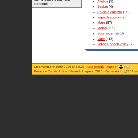
Atletica
(3)
sostenuti.
Basket
(4)
Calcio e calcetto
(113)
Impianti sportivi
(7)
Mare
(57)
Motori
(195)
Sport invernali
(8)
Varie
(113)
Volley e beach volley
(7)
Creamweb.it © 1999-2026 [v 3.0.2] |
Accessibilità
|
Mappa
|
|
Privacy e Cookie Policy
| Venerdì 7 agosto 2026 | Generata in 1,2344 se