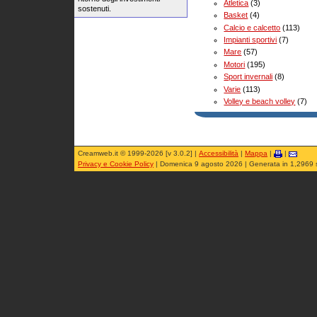
Atletica
(3)
sostenuti.
Basket
(4)
Calcio e calcetto
(113)
Impianti sportivi
(7)
Mare
(57)
Motori
(195)
Sport invernali
(8)
Varie
(113)
Volley e beach volley
(7)
Creamweb.it © 1999-2026 [v 3.0.2] |
Accessibilità
|
Mappa
|
|
Privacy e Cookie Policy
| Domenica 9 agosto 2026 | Generata in 1,2969 