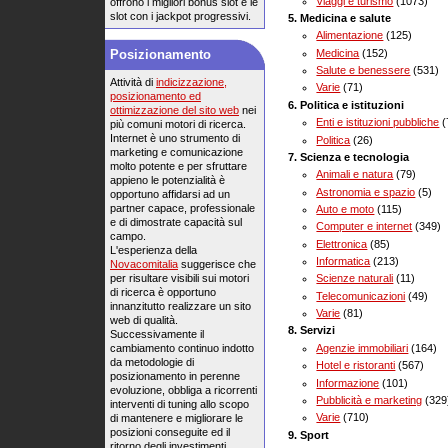
Viaggi e turismo
(1073)
offrono i migliori bonus slot e le
slot con i jackpot progressivi.
Medicina e salute
Alimentazione
(125)
Medicina
(152)
Posizionamento
Salute e benessere
(531)
Attività di
indicizzazione,
Varie
(71)
posizionamento ed
Politica e istituzioni
ottimizzazione del sito web
nei
Enti e istituzioni pubbliche
(
più comuni motori di ricerca.
Internet è uno strumento di
Politica
(26)
marketing e comunicazione
Scienza e tecnologia
molto potente e per sfruttare
Animali e natura
(79)
appieno le potenzialità è
Astronomia e spazio
(5)
opportuno affidarsi ad un
partner capace, professionale
Auto e moto
(115)
e di dimostrate capacità sul
Computer e internet
(349)
campo.
Elettronica
(85)
L'esperienza della
Informatica
(213)
Novacomitalia
suggerisce che
per risultare visibili sui motori
Scienze naturali
(11)
di ricerca è opportuno
Telecomunicazioni
(49)
innanzitutto realizzare un sito
Varie
(81)
web di qualità.
Servizi
Successivamente il
cambiamento continuo indotto
Agenzie immobiliari
(164)
da metodologie di
Hotel e ristoranti
(567)
posizionamento in perenne
Informazione
(101)
evoluzione, obbliga a ricorrenti
Pubblicità e marketing
(329
interventi di tuning allo scopo
Varie
(710)
di mantenere e migliorare le
posizioni conseguite ed il
Sport
ritorno degli investimenti