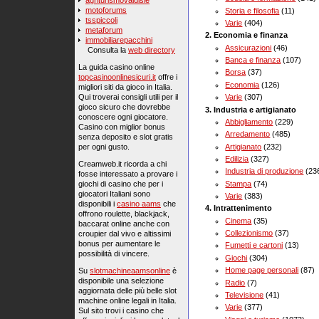
motoforums
Storia e filosofia
(11)
tsspiccoli
Varie
(404)
metaforum
Economia e finanza
immobiliarepacchini
Assicurazioni
(46)
Consulta la
web directory
Banca e finanza
(107)
La guida casino online
Borsa
(37)
topcasinoonlinesicuri.it
offre i
Economia
(126)
migliori siti da gioco in Italia.
Qui troverai consigli utili per il
Varie
(307)
gioco sicuro che dovrebbe
Industria e artigianato
conoscere ogni giocatore.
Abbigliamento
(229)
Casino con miglior bonus
Arredamento
(485)
senza deposito e slot gratis
Artigianato
(232)
per ogni gusto.
Edilizia
(327)
Creamweb.it ricorda a chi
Industria di produzione
(23
fosse interessato a provare i
Stampa
(74)
giochi di casino che per i
giocatori Italiani sono
Varie
(383)
disponibili i
casino aams
che
Intrattenimento
offrono roulette, blackjack,
Cinema
(35)
baccarat online anche con
Collezionismo
(37)
croupier dal vivo e altissimi
bonus per aumentare le
Fumetti e cartoni
(13)
possibilità di vincere.
Giochi
(304)
Home page personali
(87)
Su
slotmachineaamsonline
è
disponibile una selezione
Radio
(7)
aggiornata delle più belle slot
Televisione
(41)
machine online legali in Italia.
Varie
(377)
Sul sito trovi i casino che