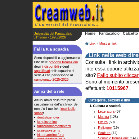
Università del Fantacalcio
Home
Fantacalcio
Calcetto
31° anno - 1995/2026
Link
»
Mostra_link
Fai la tua squadra
Link nella web dire
Sono disponibili e aggiornate le
Consulta i link in archiv
liste delle
probabili formazioni
,
degli
indisponibili
e degli
interessa oppure utilizz
squalificati
delle squadre di
sito?
Fallo subito clicca
serie A che partecipano al
campionato 2025-2026
.
Sono al momento prese
effettuati:
10115967
.
Amici della rete
Alcuni amici della rete presi
Categorie, sezioni e link
casualmente dall'archivio. Se
Cultura e società
non c'è il tuo link,
inseriscilo
Letteratura
(67)
subito
!
Musica
(128)
dentistigenova
jumpinvenice
Pittura
(50)
fabbroromamonteverd
Religione
(19)
pcnewsystems
Scultura
(14)
historiaonline.foru
Scuola e formazione
(141)
agriturismovaldisle