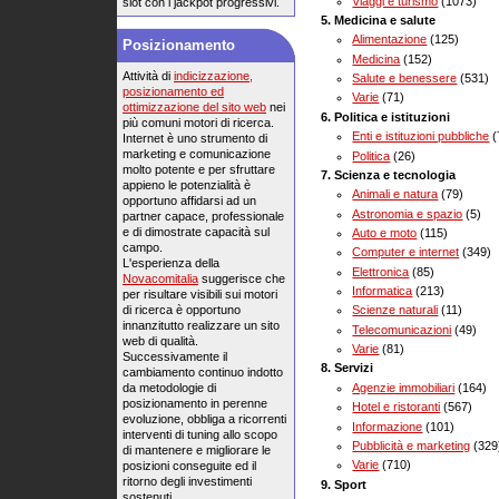
Viaggi e turismo
(1073)
slot con i jackpot progressivi.
Medicina e salute
Alimentazione
(125)
Posizionamento
Medicina
(152)
Attività di
indicizzazione,
Salute e benessere
(531)
posizionamento ed
Varie
(71)
ottimizzazione del sito web
nei
Politica e istituzioni
più comuni motori di ricerca.
Enti e istituzioni pubbliche
(
Internet è uno strumento di
marketing e comunicazione
Politica
(26)
molto potente e per sfruttare
Scienza e tecnologia
appieno le potenzialità è
Animali e natura
(79)
opportuno affidarsi ad un
Astronomia e spazio
(5)
partner capace, professionale
e di dimostrate capacità sul
Auto e moto
(115)
campo.
Computer e internet
(349)
L'esperienza della
Elettronica
(85)
Novacomitalia
suggerisce che
Informatica
(213)
per risultare visibili sui motori
di ricerca è opportuno
Scienze naturali
(11)
innanzitutto realizzare un sito
Telecomunicazioni
(49)
web di qualità.
Varie
(81)
Successivamente il
Servizi
cambiamento continuo indotto
da metodologie di
Agenzie immobiliari
(164)
posizionamento in perenne
Hotel e ristoranti
(567)
evoluzione, obbliga a ricorrenti
Informazione
(101)
interventi di tuning allo scopo
Pubblicità e marketing
(329
di mantenere e migliorare le
Varie
(710)
posizioni conseguite ed il
ritorno degli investimenti
Sport
sostenuti.