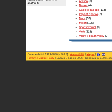
Atletica
(3)
sostenuti.
Basket
(4)
Calcio e calcetto
(113)
Impianti sportivi
(7)
Mare
(57)
Motori
(195)
Sport invernali
(8)
Varie
(113)
Volley e beach volley
(7)
Creamweb.it © 1999-2026 [v 3.0.2] |
Accessibilità
|
Mappa
|
|
Privacy e Cookie Policy
| Sabato 8 agosto 2026 | Generata in 1,2051 se