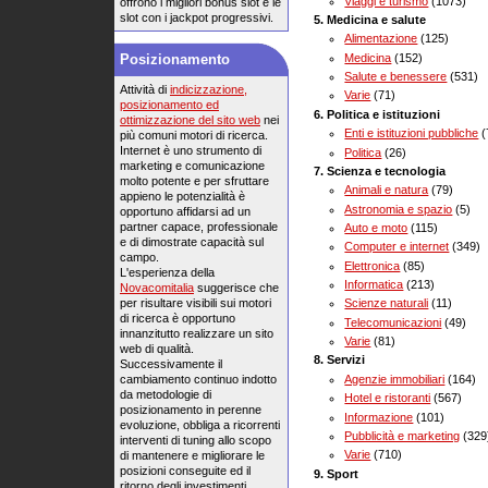
Viaggi e turismo
(1073)
offrono i migliori bonus slot e le
slot con i jackpot progressivi.
Medicina e salute
Alimentazione
(125)
Medicina
(152)
Posizionamento
Salute e benessere
(531)
Attività di
indicizzazione,
Varie
(71)
posizionamento ed
Politica e istituzioni
ottimizzazione del sito web
nei
Enti e istituzioni pubbliche
(
più comuni motori di ricerca.
Internet è uno strumento di
Politica
(26)
marketing e comunicazione
Scienza e tecnologia
molto potente e per sfruttare
Animali e natura
(79)
appieno le potenzialità è
Astronomia e spazio
(5)
opportuno affidarsi ad un
partner capace, professionale
Auto e moto
(115)
e di dimostrate capacità sul
Computer e internet
(349)
campo.
Elettronica
(85)
L'esperienza della
Informatica
(213)
Novacomitalia
suggerisce che
per risultare visibili sui motori
Scienze naturali
(11)
di ricerca è opportuno
Telecomunicazioni
(49)
innanzitutto realizzare un sito
Varie
(81)
web di qualità.
Servizi
Successivamente il
cambiamento continuo indotto
Agenzie immobiliari
(164)
da metodologie di
Hotel e ristoranti
(567)
posizionamento in perenne
Informazione
(101)
evoluzione, obbliga a ricorrenti
Pubblicità e marketing
(329
interventi di tuning allo scopo
Varie
(710)
di mantenere e migliorare le
posizioni conseguite ed il
Sport
ritorno degli investimenti