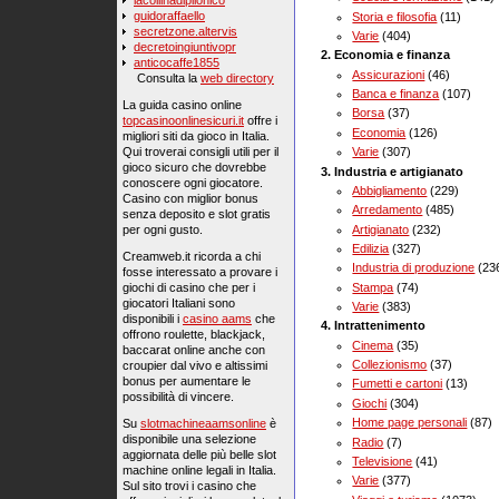
guidoraffaello
Storia e filosofia
(11)
secretzone.altervis
Varie
(404)
decretoingiuntivopr
Economia e finanza
anticocaffe1855
Assicurazioni
(46)
Consulta la
web directory
Banca e finanza
(107)
La guida casino online
Borsa
(37)
topcasinoonlinesicuri.it
offre i
Economia
(126)
migliori siti da gioco in Italia.
Qui troverai consigli utili per il
Varie
(307)
gioco sicuro che dovrebbe
Industria e artigianato
conoscere ogni giocatore.
Abbigliamento
(229)
Casino con miglior bonus
Arredamento
(485)
senza deposito e slot gratis
Artigianato
(232)
per ogni gusto.
Edilizia
(327)
Creamweb.it ricorda a chi
Industria di produzione
(23
fosse interessato a provare i
Stampa
(74)
giochi di casino che per i
giocatori Italiani sono
Varie
(383)
disponibili i
casino aams
che
Intrattenimento
offrono roulette, blackjack,
Cinema
(35)
baccarat online anche con
Collezionismo
(37)
croupier dal vivo e altissimi
bonus per aumentare le
Fumetti e cartoni
(13)
possibilità di vincere.
Giochi
(304)
Home page personali
(87)
Su
slotmachineaamsonline
è
disponibile una selezione
Radio
(7)
aggiornata delle più belle slot
Televisione
(41)
machine online legali in Italia.
Varie
(377)
Sul sito trovi i casino che