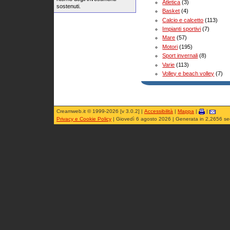
Atletica
(3)
sostenuti.
Basket
(4)
Calcio e calcetto
(113)
Impianti sportivi
(7)
Mare
(57)
Motori
(195)
Sport invernali
(8)
Varie
(113)
Volley e beach volley
(7)
Creamweb.it © 1999-2026 [v 3.0.2] |
Accessibilità
|
Mappa
|
|
Privacy e Cookie Policy
| Giovedì 6 agosto 2026 | Generata in 2,2656 se