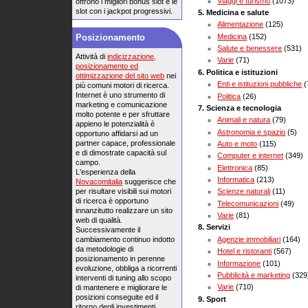
Viaggi e turismo
(1073)
offrono i migliori bonus slot e le
slot con i jackpot progressivi.
Medicina e salute
Alimentazione
(125)
Medicina
(152)
Posizionamento
Salute e benessere
(531)
Attività di
indicizzazione,
Varie
(71)
posizionamento ed
Politica e istituzioni
ottimizzazione del sito web
nei
Enti e istituzioni pubbliche
(
più comuni motori di ricerca.
Internet è uno strumento di
Politica
(26)
marketing e comunicazione
Scienza e tecnologia
molto potente e per sfruttare
Animali e natura
(79)
appieno le potenzialità è
Astronomia e spazio
(5)
opportuno affidarsi ad un
partner capace, professionale
Auto e moto
(115)
e di dimostrate capacità sul
Computer e internet
(349)
campo.
Elettronica
(85)
L'esperienza della
Informatica
(213)
Novacomitalia
suggerisce che
per risultare visibili sui motori
Scienze naturali
(11)
di ricerca è opportuno
Telecomunicazioni
(49)
innanzitutto realizzare un sito
Varie
(81)
web di qualità.
Servizi
Successivamente il
cambiamento continuo indotto
Agenzie immobiliari
(164)
da metodologie di
Hotel e ristoranti
(567)
posizionamento in perenne
Informazione
(101)
evoluzione, obbliga a ricorrenti
Pubblicità e marketing
(329
interventi di tuning allo scopo
Varie
(710)
di mantenere e migliorare le
posizioni conseguite ed il
Sport
ritorno degli investimenti